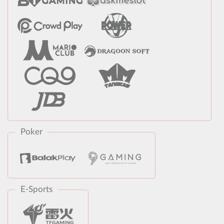
Poker
E-Sports