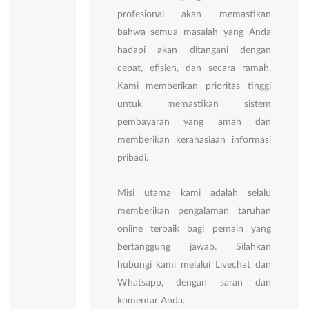
profesional akan memastikan
bahwa semua masalah yang Anda
hadapi akan ditangani dengan
cepat, efisien, dan secara ramah.
Kami memberikan prioritas tinggi
untuk memastikan sistem
pembayaran yang aman dan
memberikan kerahasiaan informasi
pribadi.
Misi utama kami adalah selalu
memberikan pengalaman taruhan
online terbaik bagi pemain yang
bertanggung jawab. Silahkan
hubungi kami melalui Livechat dan
Whatsapp, dengan saran dan
komentar Anda.