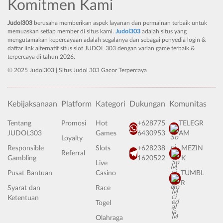
Komitmen Kami
Judol303
berusaha memberikan aspek layanan dan permainan terbaik untuk
memuaskan setiap member di situs kami.
Judol303
adalah situs yang
mengutamakan kepercayaan adalah segalanya dan sebagai penyedia login &
daftar link alternatif situs slot JUDOL 303 dengan varian game terbaik &
terpercaya di tahun 2026.
© 2025 Judol303 | Situs Judol 303 Gacor Terpercaya
Kebijaksanaan
Platform
Kategori
Dukungan
Komunitas
Tentang
Promosi
Hot
+628775
TELEGR
JUDOL303
Games
6430953
AM
Loyalty
Responsible
Slots
+628238
MEZIN
Referral
Gambling
1620522
K
Live
Pusat Bantuan
Casino
TUMBL
R
Syarat dan
Race
Ketentuan
Togel
Olahraga