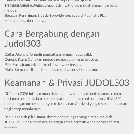
Layanan 24 Jam:
Customer service responsif setiap saat.
Transaksi Cepat & Aman:
Deposit dan withdraw mudah dengan berbagai
metode.
Beragam Permainan:
Slot dari provider top seperti Pragmatic Play,
Microgaming, dan lainnya.
Cara Bergabung dengan
Judol303
Daftar Akun:
Isi formulir pendaftaran dengan data valid.
Deposit Dana:
Gunakan metode pembayaran yang tersedia.
Pilih Permainan:
Jelajahi koleksi slot yang tersedia.
Mulai Bermain:
Nikmati permainan slot gacor setiap malam.
Keamanan & Privasi JUDOL303
Di Tahun 2026 ini keamanan data dan privasi menjadi pertimbangan utama
bagi para pemain dalam memilih platform hiburan online maka JUDOL303
hadir dengan menerapkan system keamanan & privasi yang nyaman dan aman
bagi setiap membernya.
Berikut adalah pilar utama sistem perlindungan yang diterapkan oleh
JUDOL303 untuk memastikan pengalaman bermain Anda bebas dari rasa
khawatir.