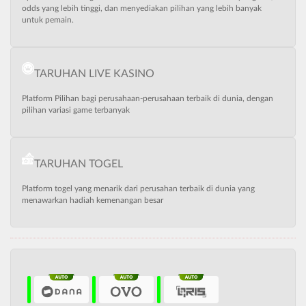
odds yang lebih tinggi, dan menyediakan pilihan yang lebih banyak
untuk pemain.
TARUHAN LIVE KASINO
Platform Pilihan bagi perusahaan-perusahaan terbaik di dunia, dengan
pilihan variasi game terbanyak
TARUHAN TOGEL
Platform togel yang menarik dari perusahan terbaik di dunia yang
menawarkan hadiah kemenangan besar