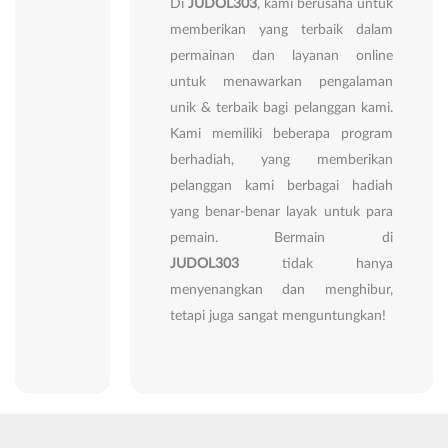
Di
JUDOL303
, kami berusaha untuk
memberikan yang terbaik dalam
permainan dan layanan online
untuk menawarkan pengalaman
unik & terbaik bagi pelanggan kami.
Kami memiliki beberapa program
berhadiah, yang memberikan
pelanggan kami berbagai hadiah
yang benar-benar layak untuk para
pemain. Bermain di
JUDOL303
tidak hanya
menyenangkan dan menghibur,
tetapi juga sangat menguntungkan!