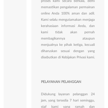
proses kami secara berkala, demi
memastikan pengalaman permainan
online Anda 100% aman dan adil.
Kami selalu mengutamakan menjaga
kerahasiaan informasi Anda, dan
kami tidak akan pernah
membagikannya ataupun
menjualnya ke pihak ketiga, kecuali
diharuskan sesuai dengan yang
disebutkan di Kebijakan Privasi kami.
PELAYANAN PELANGGAN
Didukung layanan pelanggan 24
jam, yang tersedia 7 hari seminggu,
staf kami yang ramah dan