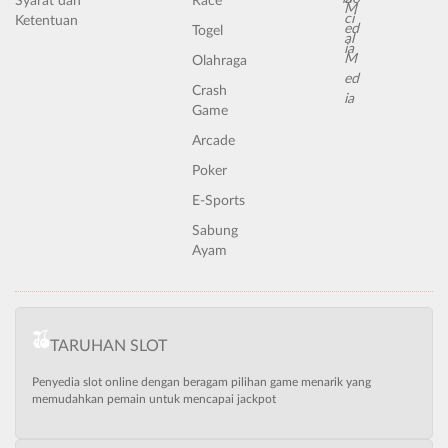
Syarat dan
Race
Ketentuan
Togel
Olahraga
Crash
Game
Arcade
Poker
E-Sports
Sabung
Ayam
TARUHAN SLOT
Penyedia slot online dengan beragam pilihan game menarik yang
memudahkan pemain untuk mencapai jackpot