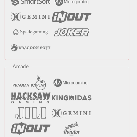
Arcade