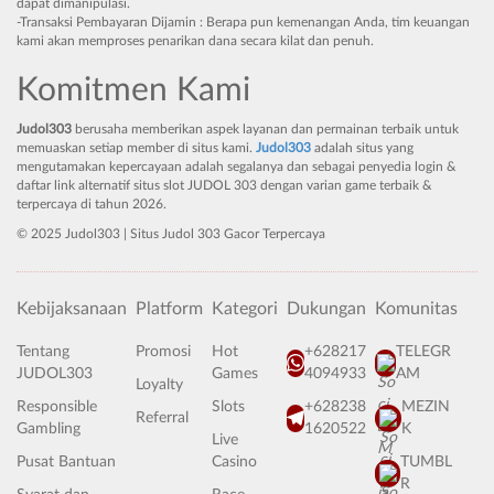
dapat dimanipulasi.
-Transaksi Pembayaran Dijamin : Berapa pun kemenangan Anda, tim keuangan
kami akan memproses penarikan dana secara kilat dan penuh.
Komitmen Kami
Judol303
berusaha memberikan aspek layanan dan permainan terbaik untuk
memuaskan setiap member di situs kami.
Judol303
adalah situs yang
mengutamakan kepercayaan adalah segalanya dan sebagai penyedia login &
daftar link alternatif situs slot JUDOL 303 dengan varian game terbaik &
terpercaya di tahun 2026.
© 2025 Judol303 | Situs Judol 303 Gacor Terpercaya
Kebijaksanaan
Platform
Kategori
Dukungan
Komunitas
Tentang
Promosi
Hot
+628217
TELEGR
JUDOL303
Games
4094933
AM
Loyalty
Responsible
Slots
+628238
MEZIN
Referral
Gambling
1620522
K
Live
Pusat Bantuan
Casino
TUMBL
R