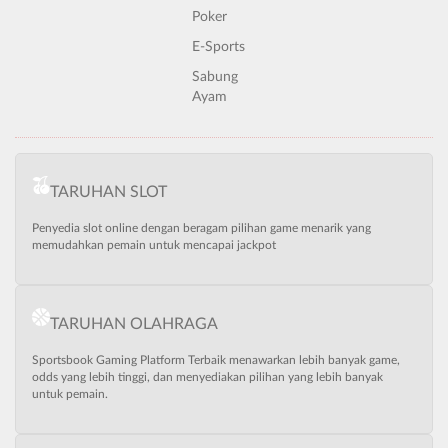
Poker
E-Sports
Sabung
Ayam
TARUHAN SLOT
Penyedia slot online dengan beragam pilihan game menarik yang
memudahkan pemain untuk mencapai jackpot
TARUHAN OLAHRAGA
Sportsbook Gaming Platform Terbaik menawarkan lebih banyak game,
odds yang lebih tinggi, dan menyediakan pilihan yang lebih banyak
untuk pemain.