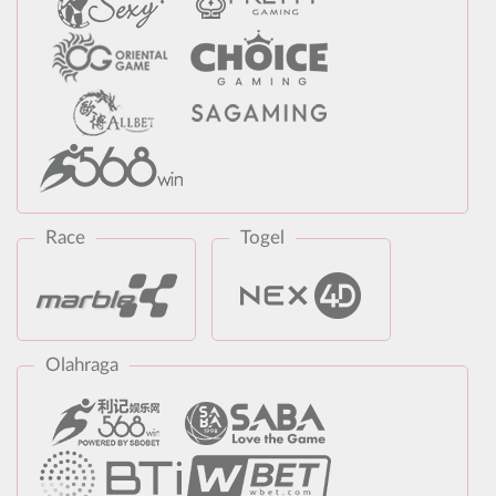
Race
Togel
Olahraga