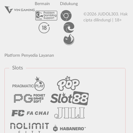
Bermain
Didukung
©2026 JUDOL303. Hak
cipta dilindungi | 18+
Platform Penyedia Layanan
Slots