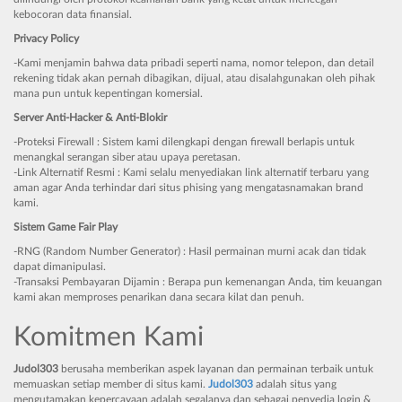
kebocoran data finansial.
Privacy Policy
-Kami menjamin bahwa data pribadi seperti nama, nomor telepon, dan detail
rekening tidak akan pernah dibagikan, dijual, atau disalahgunakan oleh pihak
mana pun untuk kepentingan komersial.
Server Anti-Hacker & Anti-Blokir
-Proteksi Firewall : Sistem kami dilengkapi dengan firewall berlapis untuk
menangkal serangan siber atau upaya peretasan.
-Link Alternatif Resmi : Kami selalu menyediakan link alternatif terbaru yang
aman agar Anda terhindar dari situs phising yang mengatasnamakan brand
kami.
Sistem Game Fair Play
-RNG (Random Number Generator) : Hasil permainan murni acak dan tidak
dapat dimanipulasi.
-Transaksi Pembayaran Dijamin : Berapa pun kemenangan Anda, tim keuangan
kami akan memproses penarikan dana secara kilat dan penuh.
Komitmen Kami
Judol303
berusaha memberikan aspek layanan dan permainan terbaik untuk
memuaskan setiap member di situs kami.
Judol303
adalah situs yang
mengutamakan kepercayaan adalah segalanya dan sebagai penyedia login &