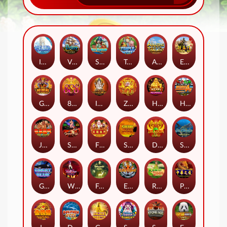
ICELAND
Victory
Sea Captain
Triple Twister
Amazing Thailand
Emperor Gate
God Of Wealth
888
India
Zhao Cai Jin Bao
Happy Prosperous
Highway King
JAPAN
Striper Night
FORTUNE
SAFARI Heat
Dragon Gold
Sea World
Great Blue
Wild Fox
Fairy Garden
Eyes of Fortune
Robin Hood
Panda