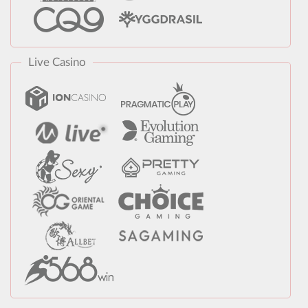
Live Casino