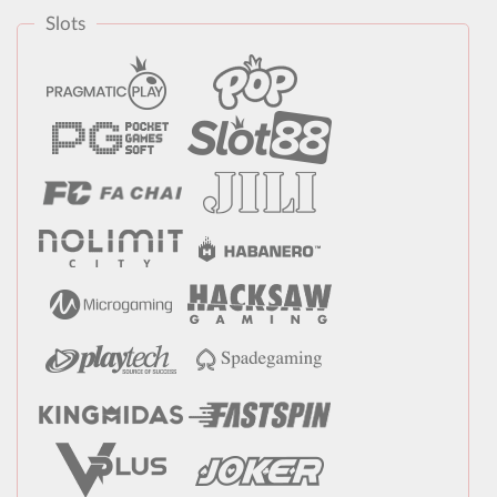
Slots