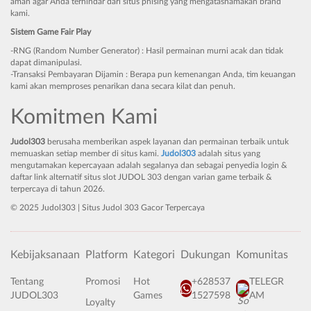
aman agar Anda terhindar dari situs phising yang mengatasnamakan brand
kami.
Sistem Game Fair Play
-RNG (Random Number Generator) : Hasil permainan murni acak dan tidak
dapat dimanipulasi.
-Transaksi Pembayaran Dijamin : Berapa pun kemenangan Anda, tim keuangan
kami akan memproses penarikan dana secara kilat dan penuh.
Komitmen Kami
Judol303
berusaha memberikan aspek layanan dan permainan terbaik untuk
memuaskan setiap member di situs kami.
Judol303
adalah situs yang
mengutamakan kepercayaan adalah segalanya dan sebagai penyedia login &
daftar link alternatif situs slot JUDOL 303 dengan varian game terbaik &
terpercaya di tahun 2026.
© 2025 Judol303 | Situs Judol 303 Gacor Terpercaya
Kebijaksanaan
Platform
Kategori
Dukungan
Komunitas
Tentang
Promosi
Hot
+628537
TELEGR
JUDOL303
Games
1527598
AM
Loyalty