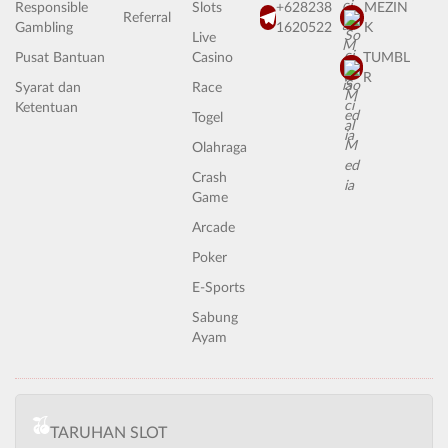
Responsible
Slots
+628238
MEZIN
Referral
Gambling
1620522
K
Live
Pusat Bantuan
Casino
TUMBL
R
Syarat dan
Race
Ketentuan
Togel
Olahraga
Crash
Game
Arcade
Poker
E-Sports
Sabung
Ayam
TARUHAN SLOT