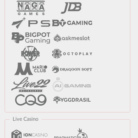
Live Casino