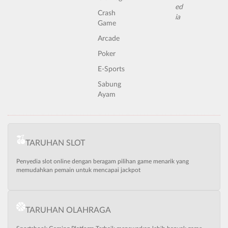
Crash
Game
Arcade
Poker
E-Sports
Sabung
Ayam
TARUHAN SLOT
Penyedia slot online dengan beragam pilihan game menarik yang
memudahkan pemain untuk mencapai jackpot
TARUHAN OLAHRAGA