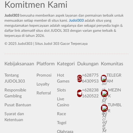
Komitmen Kami
Judol303
berusaha memberikan aspek layanan dan permainan terbaik untuk
memuaskan setiap member di situs kami.
Judol303
adalah situs yang
mengutamakan kepercayaan adalah segalanya dan sebagai penyedia login &
daftar link alternatif situs slot JUDOL 303 dengan varian game terbaik &
terpercaya di tahun 2026.
© 2025 Judol303 | Situs Judol 303 Gacor Terpercaya
Kebijaksanaan
Platform
Kategori
Dukungan
Komunitas
Tentang
Promosi
Hot
+628775
TELEGR
JUDOL303
Games
6430953
AM
Loyalty
Responsible
Slots
+628238
MEZIN
Referral
Gambling
1620522
K
Live
Pusat Bantuan
Casino
TUMBL
R
Syarat dan
Race
Ketentuan
Togel
Olahraga