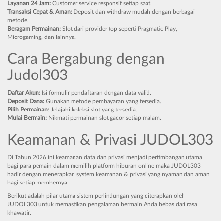
Layanan 24 Jam:
Customer service responsif setiap saat.
Transaksi Cepat & Aman:
Deposit dan withdraw mudah dengan berbagai
metode.
Beragam Permainan:
Slot dari provider top seperti Pragmatic Play,
Microgaming, dan lainnya.
Cara Bergabung dengan
Judol303
Daftar Akun:
Isi formulir pendaftaran dengan data valid.
Deposit Dana:
Gunakan metode pembayaran yang tersedia.
Pilih Permainan:
Jelajahi koleksi slot yang tersedia.
Mulai Bermain:
Nikmati permainan slot gacor setiap malam.
Keamanan & Privasi JUDOL303
Di Tahun 2026 ini keamanan data dan privasi menjadi pertimbangan utama
bagi para pemain dalam memilih platform hiburan online maka JUDOL303
hadir dengan menerapkan system keamanan & privasi yang nyaman dan aman
bagi setiap membernya.
Berikut adalah pilar utama sistem perlindungan yang diterapkan oleh
JUDOL303 untuk memastikan pengalaman bermain Anda bebas dari rasa
khawatir.