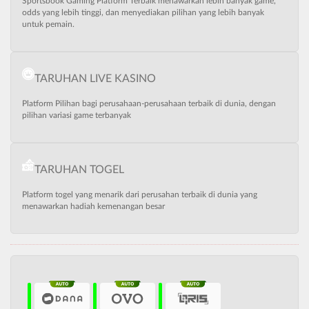
Sportsbook Gaming Platform Terbaik menawarkan lebih banyak game,
odds yang lebih tinggi, dan menyediakan pilihan yang lebih banyak
untuk pemain.
TARUHAN LIVE KASINO
Platform Pilihan bagi perusahaan-perusahaan terbaik di dunia, dengan
pilihan variasi game terbanyak
TARUHAN TOGEL
Platform togel yang menarik dari perusahan terbaik di dunia yang
menawarkan hadiah kemenangan besar