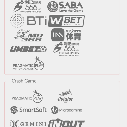
Crash Game