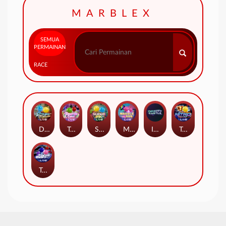
MARBLEX
SEMUA
PERMAINAN
RACE
Dragon Tiger
Tomorrow land
Super PK
Marble Run
Infinity Castle
Tokyo Drift Nitro
Tokyo Drift