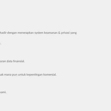
 hadir dengan menerapkan system keamanan & privasi yang
.
ran data finansial.
ihak mana pun untuk kepentingan komersial.
kami.