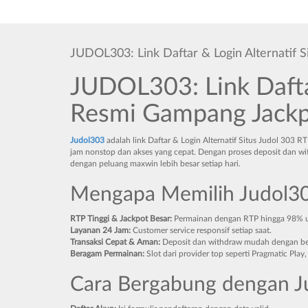
JUDOL303: Link Daftar & Login Alternatif 
JUDOL303: Link Daftar
Resmi Gampang Jack
Judol303
adalah link Daftar & Login Alternatif Situs Judol 303 
jam nonstop dan akses yang cepat. Dengan proses deposit dan wi
dengan peluang maxwin lebih besar setiap hari.
Mengapa Memilih Judol3
RTP Tinggi & Jackpot Besar:
Permainan dengan RTP hingga 98% un
Layanan 24 Jam:
Customer service responsif setiap saat.
Transaksi Cepat & Aman:
Deposit dan withdraw mudah dengan be
Beragam Permainan:
Slot dari provider top seperti Pragmatic Play
Cara Bergabung dengan J