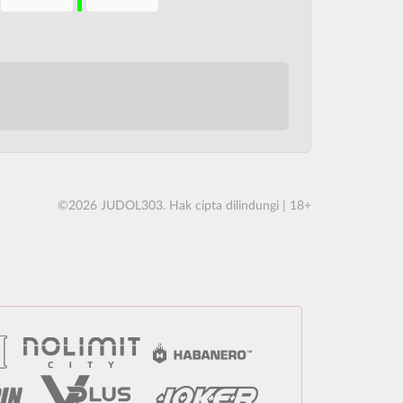
©2026 JUDOL303. Hak cipta dilindungi | 18+