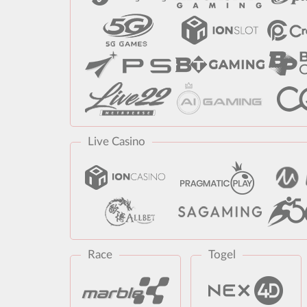
Live Casino
Race
Togel