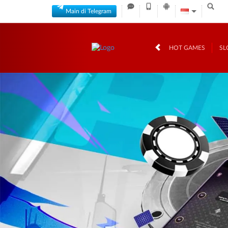
Main di Telegram
HOT GAMES
SL