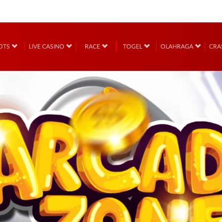
OTS
LIVE CASINO
RACE
TOGEL
OLAHRAGA
CRA