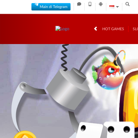
Main di Telegram
HOT GAMES
SL