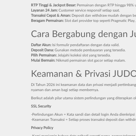
RTP Tinggi & Jackpot Besar:
Permainan dengan RTP hingga 98% un
Layanan 24 Jam:
Customer service responsif setiap saat.
Transaksi Cepat & Aman:
Deposit dan withdraw mudah dengan be
Beragam Permainan:
Slot dari provider top seperti Pragmatic Play
Cara Bergabung dengan J
Daftar Akun:
Isi formulir pendaftaran dengan data valid.
Deposit Dana:
Gunakan metode pembayaran yang tersedia.
Pilih Permainan:
Jelajahi koleksi slot yang tersedia.
Mulai Bermain:
Nikmati permainan slot gacor setiap malam.
Keamanan & Privasi JUD
Di Tahun 2026 ini keamanan data dan privasi menjadi pertimba
nyaman dan aman bagi setiap membernya.
Berikut adalah pilar utama sistem perlindungan yang diterapka
SSL Security
-Perlindungan Akun = Kata sandi dan detail login Anda dienkripsi 
-Keamanan Transaksi = Setiap proses transaksi deposit dan withd
Privacy Policy
-Kami menjamin bahwa data pribadi seperti nama, nomor telepon, 