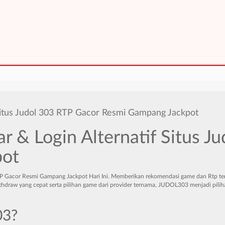
Situs Judol 303 RTP Gacor Resmi Gampang Jackpot
 & Login Alternatif Situs J
pot
RTP Gacor Resmi Gampang Jackpot Hari Ini. Memberikan rekomendasi game dan Rtp tert
thdraw yang cepat serta pilihan game dari provider ternama, JUDOL303 menjadi pilih
03?