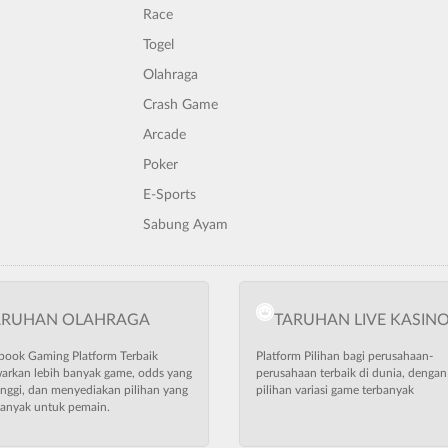
Race
Togel
Olahraga
Crash Game
Arcade
Poker
E-Sports
Sabung Ayam
ARUHAN OLAHRAGA
TARUHAN LIVE KASIN
book Gaming Platform Terbaik
Platform Pilihan bagi perusahaan-
rkan lebih banyak game, odds yang
perusahaan terbaik di dunia, dengan
tinggi, dan menyediakan pilihan yang
pilihan variasi game terbanyak
banyak untuk pemain.