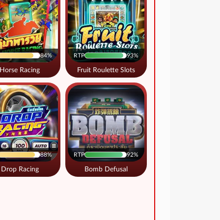
84%
RTP
93%
Horse Racing
Fruit Roulette Slots
88%
RTP
92%
Drop Racing
Bomb Defusal