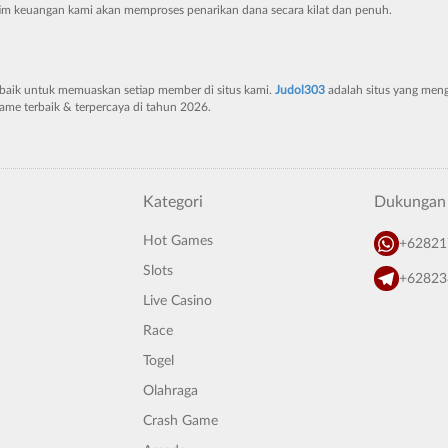
im keuangan kami akan memproses penarikan dana secara kilat dan penuh.
baik untuk memuaskan setiap member di situs kami.
Judol303
adalah situs yang men
 game terbaik & terpercaya di tahun 2026.
Kategori
Dukungan
Hot Games
+62821
Slots
+62823
Live Casino
Race
Togel
Olahraga
Crash Game