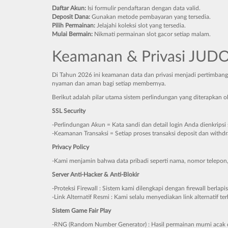
Daftar Akun:
Isi formulir pendaftaran dengan data valid.
Deposit Dana:
Gunakan metode pembayaran yang tersedia.
Pilih Permainan:
Jelajahi koleksi slot yang tersedia.
Mulai Bermain:
Nikmati permainan slot gacor setiap malam.
Keamanan & Privasi JUD
Di Tahun 2026 ini keamanan data dan privasi menjadi pertimba
nyaman dan aman bagi setiap membernya.
Berikut adalah pilar utama sistem perlindungan yang diterapka
SSL Security
-Perlindungan Akun = Kata sandi dan detail login Anda dienkripsi 
-Keamanan Transaksi = Setiap proses transaksi deposit dan withd
Privacy Policy
-Kami menjamin bahwa data pribadi seperti nama, nomor telepon, 
Server Anti-Hacker & Anti-Blokir
-Proteksi Firewall : Sistem kami dilengkapi dengan firewall berla
-Link Alternatif Resmi : Kami selalu menyediakan link alternatif
Sistem Game Fair Play
-RNG (Random Number Generator) : Hasil permainan murni acak d