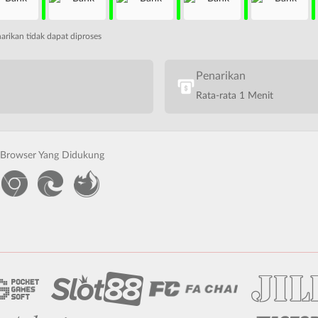
arikan tidak dapat diproses
Penarikan
Rata-rata 1 Menit
Browser Yang Didukung