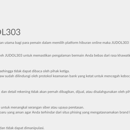
OL303
ngan utama bagi para pemain dalam memilih platform hiburan online maka JUDOL303
n oleh JUDOL303 untuk memastikan pengalaman bermain Anda bebas dari rasa khawatir
sehingga tidak dapat dibaca oleh pihak ketiga.
raw sudah dilindungi oleh protokol keamanan bank yang ketat untuk mencegah keboco
dan detail rekening tidak akan pernah dibagikan, dijual, atau disalahgunakan oleh p
pis untuk menangkal serangan siber atau upaya peretasan.
 terbaru yang aman agar Anda terhindar dari situs phising yang mengatasnamakan brand 
an tidak dapat dimanipulasi.