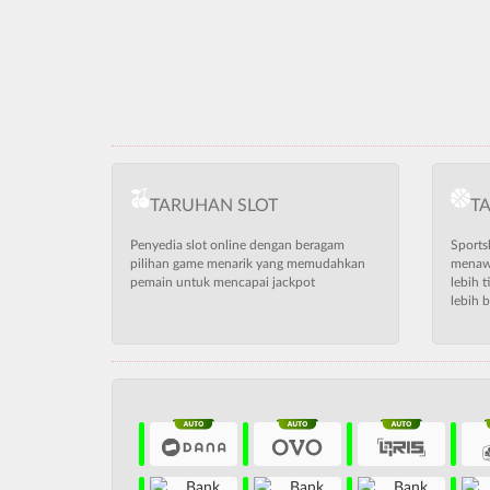
TARUHAN SLOT
T
Penyedia slot online dengan beragam
Sports
pilihan game menarik yang memudahkan
menawa
pemain untuk mencapai jackpot
lebih 
lebih 