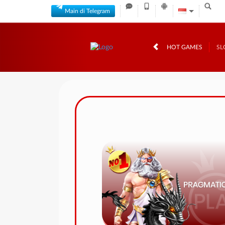
Main di Telegram
HOT GAMES
SL