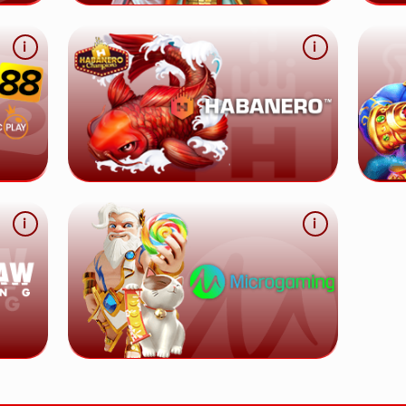
i
i
i
i