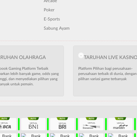
Arcade
Poker
E-Sports
Sabung Ayam
ARUHAN OLAHRAGA
TARUHAN LIVE KASIN
book Gaming Platform Terbaik
Platform Pilihan bagi perusahaan-
rkan lebih banyak game, odds yang
perusahaan terbaik di dunia, dengan
tinggi, dan menyediakan pilihan yang
pilihan variasi game terbanyak
banyak untuk pemain.