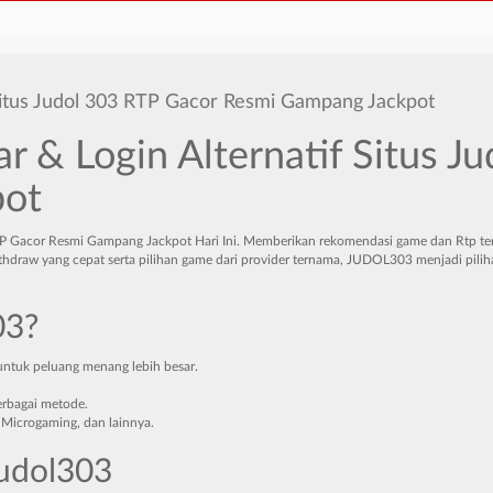
Situs Judol 303 RTP Gacor Resmi Gampang Jackpot
 & Login Alternatif Situs J
pot
RTP Gacor Resmi Gampang Jackpot Hari Ini. Memberikan rekomendasi game dan Rtp tert
thdraw yang cepat serta pilihan game dari provider ternama, JUDOL303 menjadi pilih
03?
tuk peluang menang lebih besar.
rbagai metode.
, Microgaming, dan lainnya.
udol303