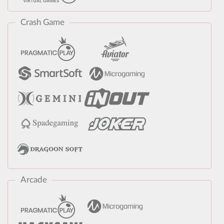
Crash Game
Arcade