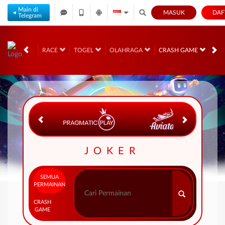
Main di
MASUK
DAF
Telegram
VE CASINO
RACE
TOGEL
OLAHRAGA
CRASH GAME
AR
JOKER
SEMUA
PERMAINAN
CRASH
GAME