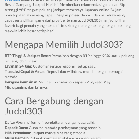
Resmi Gampang Jackpot Hari Ini. Memberikan rekomendasi game dan Rtp
tertinggi 98% tingkat peluang jackpot terpercaya. layanan online 24 jam
nonstop dan akses yang cepat. Dengan proses deposit dan withdraw yang
cepat serta pilihan game dari provider ternama, JUDOL303 menjadi pilihan
favorit bagi pemain yang mencari situs slot gampang menang dengan peluang
maxwin lebih besar setiap hari.
Mengapa Memilih Judol303?
RTP Tinggi & Jackpot Besar:
Permainan dengan RTP hingga 98% untuk peluang
menang lebih besar.
Layanan 24 Jam:
Customer service responsif setiap saat.
Transaksi Cepat & Aman:
Deposit dan withdraw mudah dengan berbagai
metode.
Beragam Permainan:
Slot dari provider top seperti Pragmatic Play,
Microgaming, dan lainnya.
Cara Bergabung dengan
Judol303
Daftar Akun:
Isi formulir pendaftaran dengan data valid.
Deposit Dana:
Gunakan metode pembayaran yang tersedia.
Pilih Permainan:
Jelajahi koleksi slot yang tersedia.
Mulai Bermain:
Nikmati permainan slot gacor setiap malam.