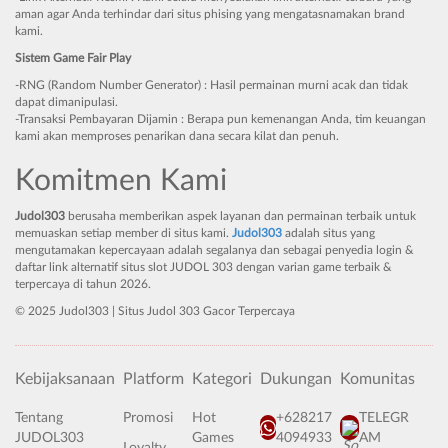
aman agar Anda terhindar dari situs phising yang mengatasnamakan brand
kami.
Sistem Game Fair Play
-RNG (Random Number Generator) : Hasil permainan murni acak dan tidak
dapat dimanipulasi.
-Transaksi Pembayaran Dijamin : Berapa pun kemenangan Anda, tim keuangan
kami akan memproses penarikan dana secara kilat dan penuh.
Komitmen Kami
Judol303
berusaha memberikan aspek layanan dan permainan terbaik untuk
memuaskan setiap member di situs kami.
Judol303
adalah situs yang
mengutamakan kepercayaan adalah segalanya dan sebagai penyedia login &
daftar link alternatif situs slot JUDOL 303 dengan varian game terbaik &
terpercaya di tahun 2026.
© 2025 Judol303 | Situs Judol 303 Gacor Terpercaya
Kebijaksanaan
Platform
Kategori
Dukungan
Komunitas
Tentang
Promosi
Hot
+628217
TELEGR
JUDOL303
Games
4094933
AM
Loyalty