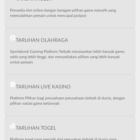
Penyedia slot online dengan beragam pilihan game menarik yang
memudahkan pemain untuk mencapai jackpot
TARUHAN OLAHRAGA
Sportsbook Gaming Platform Terbaik menawarkan lebih banyak game,
odds yang lebih tinggi, dan menyediakan pilihan yang lebih banyak
untuk pemain.
TARUHAN LIVE KASINO
Platform Pilihan bagi perusahaan-perusahaan terbaik di dunia, dengan
pilihan variasi game terbanyak
TARUHAN TOGEL
Platform togel yang menarik dari perusahan terbaik di dunia yang