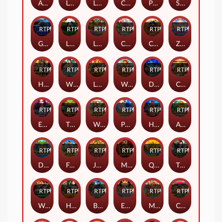
Alice In Wonderland
Leprechaun
Lucky God
Cyber Race
Pharaoh's Tomb
Streets Of Chicago
RTP
80%
RTP
91%
RTP
93%
RTP
85%
RTP
95%
RTP
80%
Great Blue
Lucky Panda
Lucky Joker
Critter Mania Deluxe
Captains Treasure Progressive
Zodiac Bingo
RTP
87%
RTP
81%
RTP
93%
RTP
93%
RTP
84%
RTP
93%
Huang Fei Hong
White Snake
Lucky God Progressive
Wealth God
Dolphin Pearl Deluxe
China
RTP
91%
RTP
81%
RTP
91%
RTP
88%
RTP
81%
RTP
93%
Enter The KTV
Tigers Lair
Wukong
Phoenix 888
Hot Wheels
Ancient Artifact
RTP
85%
RTP
80%
RTP
82%
RTP
85%
RTP
83%
RTP
86%
Dragon Of The Eastern Sea
Fruit Paradise
Jin Fu Xing Yun
Monkey King
Queen Of The Nile
The Legend Of White Snake
RTP
79%
RTP
92%
RTP
87%
RTP
90%
RTP
87%
RTP
79%
Water Margin
Huga
Beach Life
Empress Regnant
Miami
Chilli Hunter