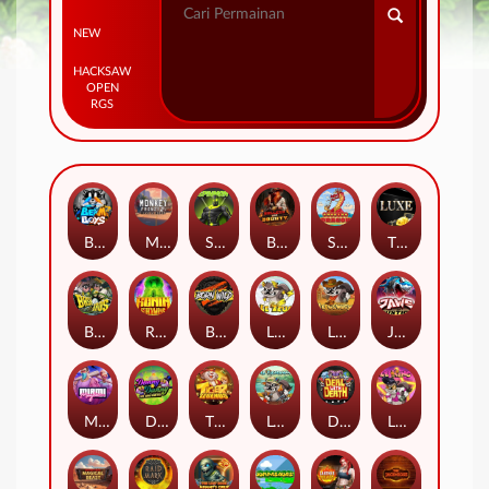
NEW
HACKSAW
OPEN
RGS
Beam Boys
Monkey Frenzy 2: Boss is Here!
Spinman
BULLETS AND BOUNTY
SMOKING DRAGON
The Luxe
BASH BROS
Ronin Stackways
Born Wild
LE ZEUS
LE COWBOY
JAWS OF JUSTICE
MIAMI MAYHEM
DONNY AND DANNY
TIGER LEGENDS
Le Fisherman
DEAL WITH DEATH
LE KING