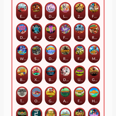
Eternal Duel
EPIC BULLETS & BOUNTY
Dusk Princess
Le Bunny
2 Wild 2 Die
Fist Of Destruction
Dork Unit
Pray for Three
Chaos Crew 2
Fighter Pit
Stormforged
Rusty & Curly
Wishbringer
Slayers Inc
Dorks of The Deep
Rotten
FRKN Bananas
Marlin Master
Benny The Beer
Xmas Drop
Bloodthirst
Densho
Undead Fortune
Gladiator Legends
Toshi Video Club
OmNom
Get The Cheese
Aztec Twist
Fruit Duel
Hop'n'Pop