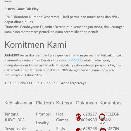
kami.
Sistem Game Fair Play
-RNG (Random Number Generator) : Hasil permainan murni acak dan tidak
dapat dimanipulasi.
-Transaksi Pembayaran Dijamin : Berapa pun kemenangan Anda, tim keuangan
kami akan memproses penarikan dana secara kilat dan penuh.
Komitmen Kami
Judol303
berusaha memberikan aspek layanan dan permainan terbaik untuk
memuaskan setiap member di situs kami.
Judol303
adalah situs yang
mengutamakan kepercayaan adalah segalanya dan sebagai penyedia login &
daftar link alternatif situs slot JUDOL 303 dengan varian game terbaik &
terpercaya di tahun 2026.
© 2025 Judol303 | Situs Judol 303 Gacor Terpercaya
Kebijaksanaan
Platform
Kategori
Dukungan
Komunitas
Tentang
Promosi
Hot
+628217
TELEGR
JUDOL303
Games
4094933
AM
Loyalty
Responsible
Slots
+628238
MEZIN