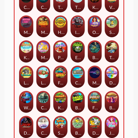
Chaos Crew
Cubes 2
Tai The Toad
The Respinners
Klowns
Vending Machine
Mystery Motel
Mayan Stackways
Harvest Wilds
Immortal Desire
Orb of Destiny
Stack'em
Keep 'em Cool
Magic Piggy
Pug Life
Eye of the Panda
Beast Below
Temple of Torment
Le Pharaoh
Let It Snow
Fear the Dark
Cash Compass
Miami Multiplier
Double Rainbow
Warrior Ways
Cursed Seas
King Carrot
Break Bones
Forest Fortune
Buffalo Stack'n'Sync
Dark Summoning
Cloud Princess
Shaolin Master
Book of Time
Drop'em
Jelly Slice