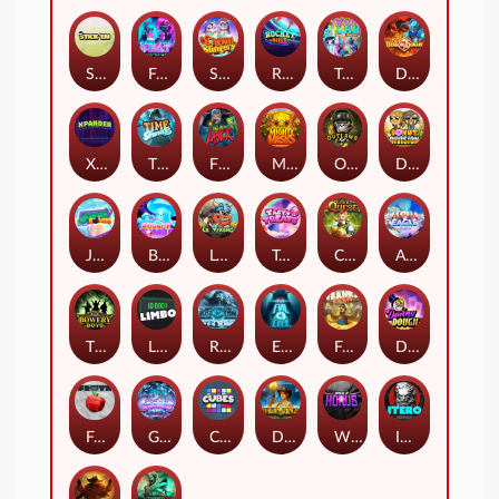
Stick'em
Feel The Beat
Snow Slingers
Rocket Reels
Twisted Lab
Dragon’s Domain
Xpander
Time Spinners
Fire My Laser
Mighty Masks
Outlasw Inc
Donut Division
Joker Bombs
BOUNCY BOMBS
Le Viking
Tasty Treats
Cash Quest
Alpha Eagle
The Bowery Boys
Limbo
Rise of Ymir
Evil Eyes
Frank's Farm
DONNY DOUGH
Frutz
Gronk's Gems
Cubes
Dawn of Kings
Wings of Horus
ITERO