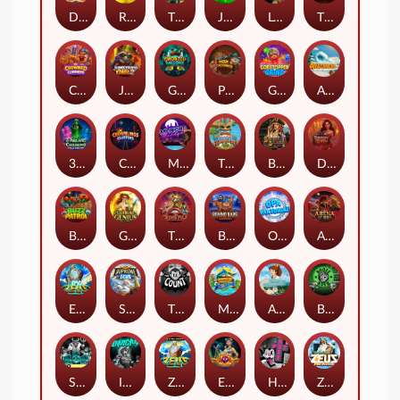
Darkside Prairie: Magical Beast
Raidmark
The Lost Book of Mummy’s Curse
Jumpasaurs
Leatherheads
The Jack & Rose
Crowned Corners
Junkyard Kings 2
Ghostly Hallows
Peek & Pounce
Gobstopper Grind
Avalanche
3 Arcane Cauldrons
Crownlings Clusters
Midnight Mirage
Tikitopia BoosterBelt
Bonnie's Buccaneers
Demon Queen
Buzz Patrol
Gearlab Genius
The Crime File
Behind Bars: Masterplan
Opa Santorini!
Arena of Iron
Epic Ze Zeus
Supreme Zeus
THE COUNT
MARLIN MASTERS: THE BIG HAUL
Aiko and the Wind Spirit
Booze Bash
SixSixSix
Invictus
Ze Zeus
Eye of Medusa
Hot Ross
Zeus Ze Zecond