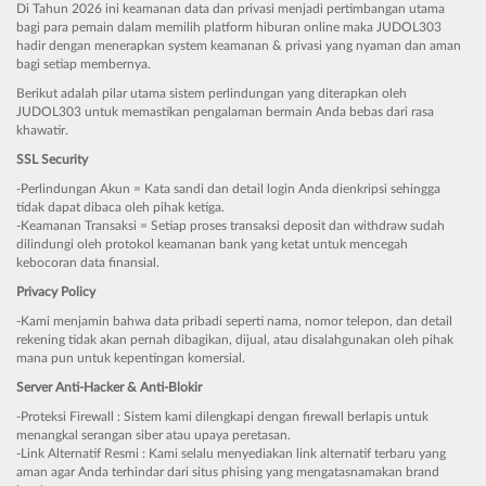
Di Tahun 2026 ini keamanan data dan privasi menjadi pertimbangan utama
bagi para pemain dalam memilih platform hiburan online maka JUDOL303
hadir dengan menerapkan system keamanan & privasi yang nyaman dan aman
bagi setiap membernya.
Berikut adalah pilar utama sistem perlindungan yang diterapkan oleh
JUDOL303 untuk memastikan pengalaman bermain Anda bebas dari rasa
khawatir.
SSL Security
-Perlindungan Akun = Kata sandi dan detail login Anda dienkripsi sehingga
tidak dapat dibaca oleh pihak ketiga.
-Keamanan Transaksi = Setiap proses transaksi deposit dan withdraw sudah
dilindungi oleh protokol keamanan bank yang ketat untuk mencegah
kebocoran data finansial.
Privacy Policy
-Kami menjamin bahwa data pribadi seperti nama, nomor telepon, dan detail
rekening tidak akan pernah dibagikan, dijual, atau disalahgunakan oleh pihak
mana pun untuk kepentingan komersial.
Server Anti-Hacker & Anti-Blokir
-Proteksi Firewall : Sistem kami dilengkapi dengan firewall berlapis untuk
menangkal serangan siber atau upaya peretasan.
-Link Alternatif Resmi : Kami selalu menyediakan link alternatif terbaru yang
aman agar Anda terhindar dari situs phising yang mengatasnamakan brand