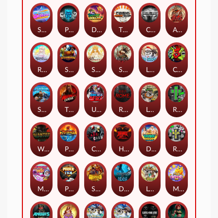
Superstar Sevens
PRAY FOR SIX
Danny Dollar
TOSHI WAYS CLUB
CIRCLE OF LIFE
ARMY OF ARES
RAINBOW PRINCESS
STEAMRUNNERS
SUN PRINCESS
SPEAR OF ATHENA
LE SANTA
CHAOS CREW 3
STORMBORN
THE WILDWOOD CURSE
Ultimate Slot of America
Reign of Rome
Le Bandit
Rad Maxx
Wanted Dead or a Wild
Phoenix
Cash Crew
Hounds Of Hell
Divine Drop
RIP City
Munchy Milo
Power of 10
Strength Of Hercules
Dynasty of Death
Le Digger
Magic Piggy OG