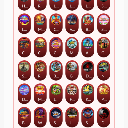
Hand of Anubis
Rise of Fortuna
LE FOOTBALL FAN
LE HOOLIGAN
Life and Death
Shadow Treasure
Lucky Multifruit
Merlin's Mania
Chicken Man
Valhalla: Wild Winter
Blaze Buddies
Sticky Candyland
Crystal Robot
Coop Clash
Chocolate Rocket
Marlin Masters Atlantis
Aliens Among Us
Grug Make Fire
Sand and Ashes
Red Rascal™
3 Cursed Chests™
Great Game Rockies
Death Becomes You
Nitro Nights
Dandy Diamonds
Max Win Machine
Le Prechaun
Fred's Food Truck
Keep 'em
Piggy Cluster Hunt
Barrel Bonanza
Wild Dojo Strike
Space Zoo
Junkyard Kings
Shadow Strike
Dark Spiral