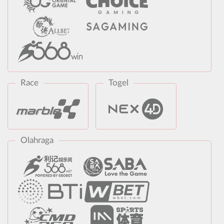
Race
Togel
Olahraga