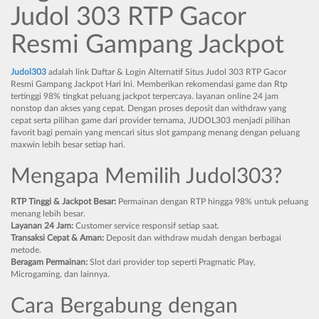
Judol 303 RTP Gacor
Resmi Gampang Jackpot
Judol303
adalah link Daftar & Login Alternatif Situs Judol 303 RTP Gacor
Resmi Gampang Jackpot Hari Ini. Memberikan rekomendasi game dan Rtp
tertinggi 98% tingkat peluang jackpot terpercaya. layanan online 24 jam
nonstop dan akses yang cepat. Dengan proses deposit dan withdraw yang
cepat serta pilihan game dari provider ternama, JUDOL303 menjadi pilihan
favorit bagi pemain yang mencari situs slot gampang menang dengan peluang
maxwin lebih besar setiap hari.
Mengapa Memilih Judol303?
RTP Tinggi & Jackpot Besar:
Permainan dengan RTP hingga 98% untuk peluang
menang lebih besar.
Layanan 24 Jam:
Customer service responsif setiap saat.
Transaksi Cepat & Aman:
Deposit dan withdraw mudah dengan berbagai
metode.
Beragam Permainan:
Slot dari provider top seperti Pragmatic Play,
Microgaming, dan lainnya.
Cara Bergabung dengan