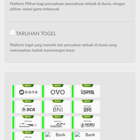
Platform Pilihan bagi perusahaan-perusahaan terbaik di dunia, dengan
pilihan variasi game terbanyak
TARUHAN TOGEL
Platform togel yang menarik dari perusahan terbaik di dunia yang
menawarkan hadiah kemenangan besar