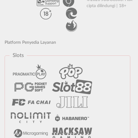
cipta dilindungi | 18+
Platform Penyedia Layanan
Slots