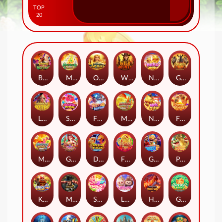
TOP
20
BANDITO RETURNS
MAHJONG 5 DRAGONS
OLYMPUS APOLLO
WILD BOUNTY
NEKO X NEKO
GOLDEN RHINO
LEGACY OF AZTEC
SUGAR FRENZY
FIERY BOXING
MAHJONG WAYS 3+
NEKO TITAN
FORTUNE HORSES
MAHJONG WAYS 3
GOLDEN ISLAND
DRAGON TIGER SHOWDOWN
FORTUNE TRIO
GOVERNMENT DISCO 2
PICHU PICHU
KING'S REALM
MEGA ACE
SUGAR HIGH5
LABUBY
HAMMER OF VULCAN
GOLDEN LEGEND