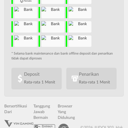
* Selama bank maintenance dan bank offline deposit dan penarikan
tidak dapat diproses
Deposit
Penarikan
Rata-rata 1 Menit
Rata-rata 1 Menit
Bersertifikasi
Tanggung
Browser
Dari
Jawab
Yang
Bermain
Didukung
©2026 JUDOL303. Hak