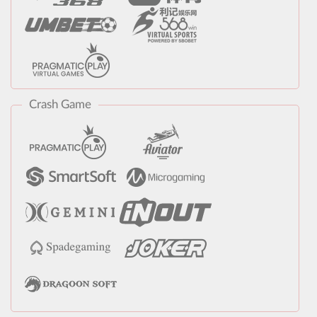
Crash Game