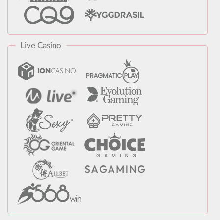
Live Casino