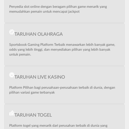
Penyedia slot online dengan beragam pilihan game menarik yang
memudahkan pemain untuk mencapai jackpot
TARUHAN OLAHRAGA
Sportsbook Gaming Platform Terbaik menawarkan lebih banyak game,
odds yang lebih tinggi, dan menyediakan pilihan yang lebih banyak
untuk pemain.
TARUHAN LIVE KASINO
Platform Pilihan bagi perusahaan-perusahaan terbaik di dunia, dengan
pilihan variasi game terbanyak
TARUHAN TOGEL
Platform togel yang menarik dari perusahan terbaik di dunia yang