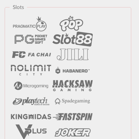
Slots