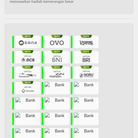
menawarkan hadiah kemenangan besar