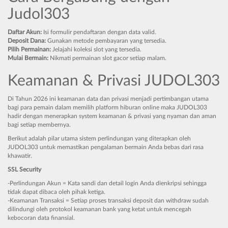
Judol303
Daftar Akun:
Isi formulir pendaftaran dengan data valid.
Deposit Dana:
Gunakan metode pembayaran yang tersedia.
Pilih Permainan:
Jelajahi koleksi slot yang tersedia.
Mulai Bermain:
Nikmati permainan slot gacor setiap malam.
Keamanan & Privasi JUDOL303
Di Tahun 2026 ini keamanan data dan privasi menjadi pertimbangan utama
bagi para pemain dalam memilih platform hiburan online maka JUDOL303
hadir dengan menerapkan system keamanan & privasi yang nyaman dan aman
bagi setiap membernya.
Berikut adalah pilar utama sistem perlindungan yang diterapkan oleh
JUDOL303 untuk memastikan pengalaman bermain Anda bebas dari rasa
khawatir.
SSL Security
-Perlindungan Akun = Kata sandi dan detail login Anda dienkripsi sehingga
tidak dapat dibaca oleh pihak ketiga.
-Keamanan Transaksi = Setiap proses transaksi deposit dan withdraw sudah
dilindungi oleh protokol keamanan bank yang ketat untuk mencegah
kebocoran data finansial.