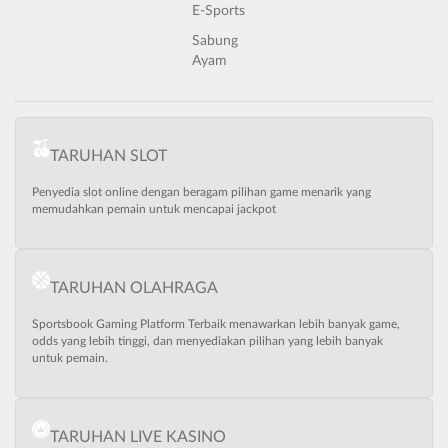
E-Sports
Sabung
Ayam
TARUHAN SLOT
Penyedia slot online dengan beragam pilihan game menarik yang
memudahkan pemain untuk mencapai jackpot
TARUHAN OLAHRAGA
Sportsbook Gaming Platform Terbaik menawarkan lebih banyak game,
odds yang lebih tinggi, dan menyediakan pilihan yang lebih banyak
untuk pemain.
TARUHAN LIVE KASINO