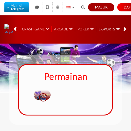
Main di
MASUK
DAF
Telegram
AHRAGA
CRASH GAME
ARCADE
POKER
E-SPORTS
SA
Permainan
i