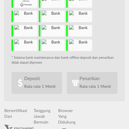
* Selama bank maintenance dan bank offline deposit dan penarikan
tidak dapat diproses
Deposit
Penarikan
Rata-rata 1 Menit
Rata-rata 1 Menit
Bersertifikasi
Tanggung
Browser
Dari
Jawab
Yang
Bermain
Didukung