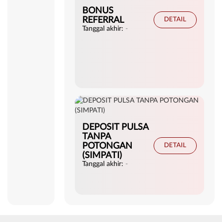
BONUS
REFERRAL
DETAIL
Tanggal akhir:
-
DEPOSIT PULSA
TANPA
POTONGAN
DETAIL
(SIMPATI)
Tanggal akhir:
-