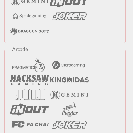
Arcade