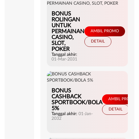
BONUS
ROLINGAN
UNTUK
PERMAINAN
AMBIL PROMO
CASINO,
DETAIL
SLOT,
POKER
Tanggal akhir:
01-Mar-2031
BONUS
CASHBACK
AMBIL PROMO
SPORTBOOK/BOLA
5%
DETAIL
Tanggal akhir:
01-Jan-
2032