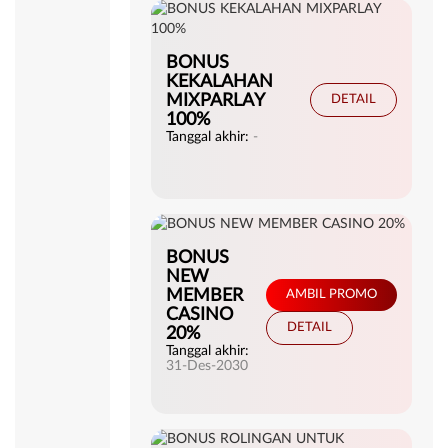
BONUS
KEKALAHAN
MIXPARLAY
DETAIL
100%
Tanggal akhir:
-
BONUS
NEW
MEMBER
AMBIL PROMO
CASINO
DETAIL
20%
Tanggal akhir:
31-Des-2030