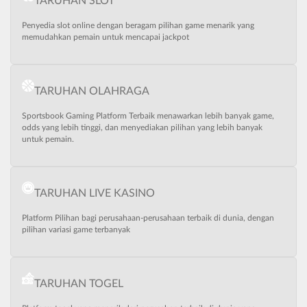
TARUHAN SLOT
Penyedia slot online dengan beragam pilihan game menarik yang
memudahkan pemain untuk mencapai jackpot
TARUHAN OLAHRAGA
Sportsbook Gaming Platform Terbaik menawarkan lebih banyak game,
odds yang lebih tinggi, dan menyediakan pilihan yang lebih banyak
untuk pemain.
TARUHAN LIVE KASINO
Platform Pilihan bagi perusahaan-perusahaan terbaik di dunia, dengan
pilihan variasi game terbanyak
TARUHAN TOGEL