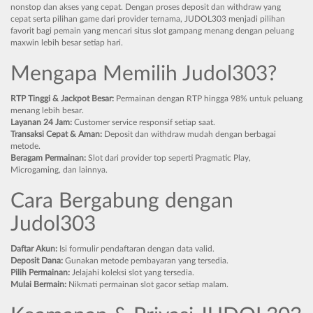
nonstop dan akses yang cepat. Dengan proses deposit dan withdraw yang
cepat serta pilihan game dari provider ternama, JUDOL303 menjadi pilihan
favorit bagi pemain yang mencari situs slot gampang menang dengan peluang
maxwin lebih besar setiap hari.
Mengapa Memilih Judol303?
RTP Tinggi & Jackpot Besar:
Permainan dengan RTP hingga 98% untuk peluang
menang lebih besar.
Layanan 24 Jam:
Customer service responsif setiap saat.
Transaksi Cepat & Aman:
Deposit dan withdraw mudah dengan berbagai
metode.
Beragam Permainan:
Slot dari provider top seperti Pragmatic Play,
Microgaming, dan lainnya.
Cara Bergabung dengan
Judol303
Daftar Akun:
Isi formulir pendaftaran dengan data valid.
Deposit Dana:
Gunakan metode pembayaran yang tersedia.
Pilih Permainan:
Jelajahi koleksi slot yang tersedia.
Mulai Bermain:
Nikmati permainan slot gacor setiap malam.