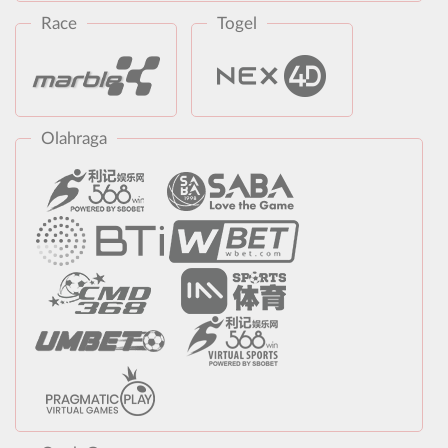
Race
Togel
Olahraga