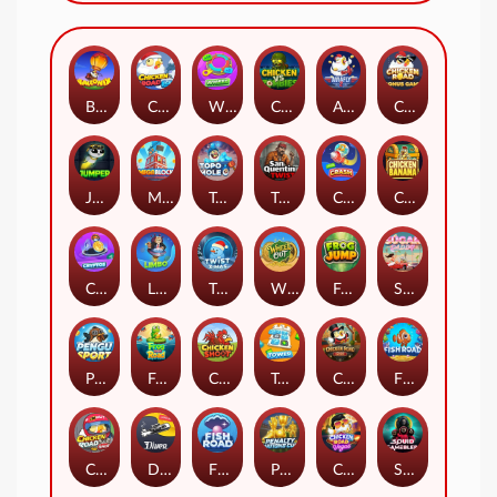
BalloniX
Chicken Road Ice
Wheel
Chicken vs Zombies
AVIA FLY 2
Chicken Road Bonus
Jumper
MegaBlock
Topo Mole
Twist San Quentin
Crash
Chicken Banana
Cryptos
Limbo
Twist X-mas
Wheel Out
Frog Jump
SugarDaddy
Pengu Sport
Frog Road
Chicken Shoot
Tower
Chicken Road Gold
Fish Road
Chicken Road Race
Diver
Fish Boom
Penalty Nations Cup
Chicken Road Vegas
Squid Gamebler