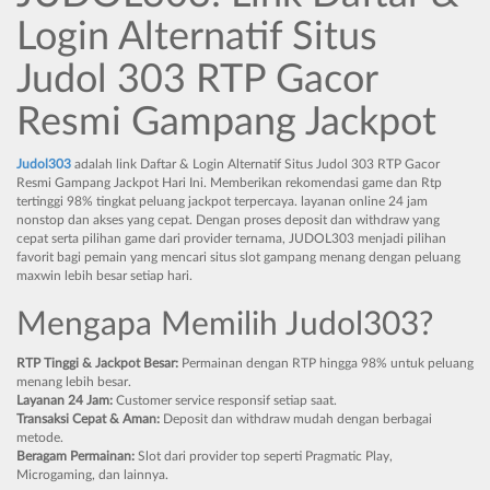
Login Alternatif Situs
Judol 303 RTP Gacor
Resmi Gampang Jackpot
Judol303
adalah link Daftar & Login Alternatif Situs Judol 303 RTP Gacor
Resmi Gampang Jackpot Hari Ini. Memberikan rekomendasi game dan Rtp
tertinggi 98% tingkat peluang jackpot terpercaya. layanan online 24 jam
nonstop dan akses yang cepat. Dengan proses deposit dan withdraw yang
cepat serta pilihan game dari provider ternama, JUDOL303 menjadi pilihan
favorit bagi pemain yang mencari situs slot gampang menang dengan peluang
maxwin lebih besar setiap hari.
Mengapa Memilih Judol303?
RTP Tinggi & Jackpot Besar:
Permainan dengan RTP hingga 98% untuk peluang
menang lebih besar.
Layanan 24 Jam:
Customer service responsif setiap saat.
Transaksi Cepat & Aman:
Deposit dan withdraw mudah dengan berbagai
metode.
Beragam Permainan:
Slot dari provider top seperti Pragmatic Play,
Microgaming, dan lainnya.