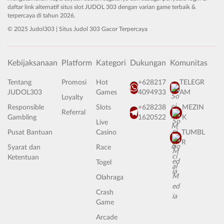
daftar link alternatif situs slot JUDOL 303 dengan varian game terbaik &
terpercaya di tahun 2026.
© 2025 Judol303 | Situs Judol 303 Gacor Terpercaya
Kebijaksanaan
Platform
Kategori
Dukungan
Komunitas
Tentang
Promosi
Hot
+628217
TELEGR
JUDOL303
Games
4094933
AM
Loyalty
Responsible
Slots
+628238
MEZIN
Referral
Gambling
1620522
K
Live
Pusat Bantuan
Casino
TUMBL
R
Syarat dan
Race
Ketentuan
Togel
Olahraga
Crash
Game
Arcade