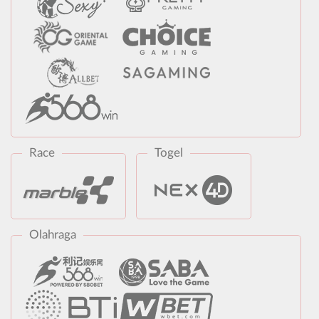
Race
Togel
Olahraga