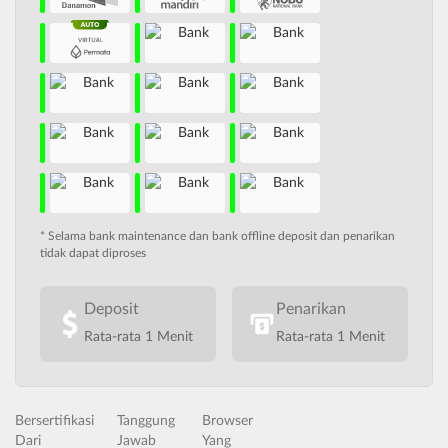
* Selama bank maintenance dan bank offline deposit dan penarikan
tidak dapat diproses
Deposit
Penarikan
Rata-rata 1 Menit
Rata-rata 1 Menit
Bersertifikasi
Tanggung
Browser
Dari
Jawab
Yang