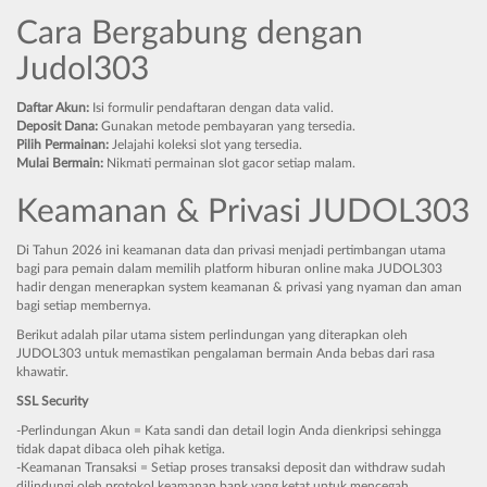
Cara Bergabung dengan
Judol303
Daftar Akun:
Isi formulir pendaftaran dengan data valid.
Deposit Dana:
Gunakan metode pembayaran yang tersedia.
Pilih Permainan:
Jelajahi koleksi slot yang tersedia.
Mulai Bermain:
Nikmati permainan slot gacor setiap malam.
Keamanan & Privasi JUDOL303
Di Tahun 2026 ini keamanan data dan privasi menjadi pertimbangan utama
bagi para pemain dalam memilih platform hiburan online maka JUDOL303
hadir dengan menerapkan system keamanan & privasi yang nyaman dan aman
bagi setiap membernya.
Berikut adalah pilar utama sistem perlindungan yang diterapkan oleh
JUDOL303 untuk memastikan pengalaman bermain Anda bebas dari rasa
khawatir.
SSL Security
-Perlindungan Akun = Kata sandi dan detail login Anda dienkripsi sehingga
tidak dapat dibaca oleh pihak ketiga.
-Keamanan Transaksi = Setiap proses transaksi deposit dan withdraw sudah
dilindungi oleh protokol keamanan bank yang ketat untuk mencegah