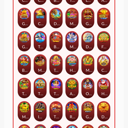
Crown of Hades
Cyber Rabbit
BUFFALO LEGEND
Thunder Lord
LIBERTY HEROINER
AZTLAN GEMS2
GOLDEN TRAIN DELUXE
Choo Choo Riches
Dragon Link Fortune
Mummy’s Treasure Quest 2
Gold Rush
GOLDEN TRAIN 2
Golden Train Ⅲ: Black Ore
THE PENGUINS
Bao Zhu Fortune
Magic Bingo Queen
Dragon's Blaze Link
Fortune Gold Pots
Big Bad Wolf
Mummy’s Treasure Quest
Triple Spin Xtreme
Huffin'and Puffin'Jackpot
MUMMY'S CURSE
Crown of Olympus
Triple Ignite
THE PUPPIES IN EGYPT
The Hallowin Bats
Aztlan Gems
Ore Rush: Cart Collector
Holly Jackpot
Money Piggies
INFECTED ZONE
THE FLAME CITY
RAPID FIRE BLAST
Gold Rush Mania
Dragon Link Collection