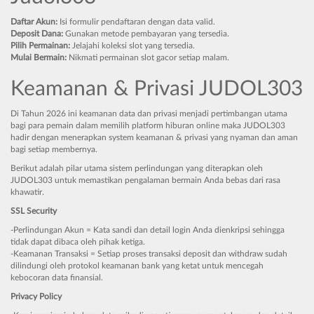
Daftar Akun:
Isi formulir pendaftaran dengan data valid.
Deposit Dana:
Gunakan metode pembayaran yang tersedia.
Pilih Permainan:
Jelajahi koleksi slot yang tersedia.
Mulai Bermain:
Nikmati permainan slot gacor setiap malam.
Keamanan & Privasi JUDOL303
Di Tahun 2026 ini keamanan data dan privasi menjadi pertimbangan utama
bagi para pemain dalam memilih platform hiburan online maka JUDOL303
hadir dengan menerapkan system keamanan & privasi yang nyaman dan aman
bagi setiap membernya.
Berikut adalah pilar utama sistem perlindungan yang diterapkan oleh
JUDOL303 untuk memastikan pengalaman bermain Anda bebas dari rasa
khawatir.
SSL Security
-Perlindungan Akun = Kata sandi dan detail login Anda dienkripsi sehingga
tidak dapat dibaca oleh pihak ketiga.
-Keamanan Transaksi = Setiap proses transaksi deposit dan withdraw sudah
dilindungi oleh protokol keamanan bank yang ketat untuk mencegah
kebocoran data finansial.
Privacy Policy