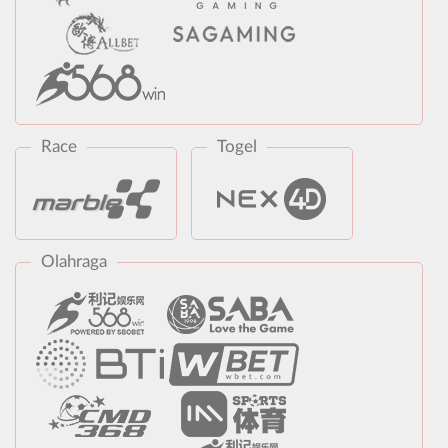
Race
Togel
Olahraga