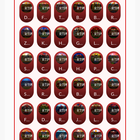
RTP
86%
RTP
81%
RTP
95%
RTP
79%
RTP
91%
RTP
84%
Dragon Gold SA
Fruits Mania
Tiger Dance
Big Prosperity
Book of Myth
Rabbit Riches
RTP
89%
RTP
93%
RTP
95%
RTP
92%
RTP
84%
RTP
82%
ZEUS
Kong The Striker
Heroes
Going Bananas Inc
Lucky Koi
Lucky Meow
RTP
93%
RTP
87%
RTP
94%
RTP
84%
RTP
89%
RTP
85%
Secrets of Anubis
Captain Golds Fortune
Happy Neko
Highway Fortune
Pocket Mon Go
Candy Pop 2
RTP
85%
RTP
87%
RTP
90%
RTP
85%
RTP
81%
RTP
84%
Space Conquest
Roma
Caishen Deluxe Maxways
Big Prosperity SA
Brothers Kingdom 2
Great Stars SA
RTP
88%
RTP
80%
RTP
82%
RTP
83%
RTP
82%
RTP
85%
Fruit Ninja Fury
Dragon Empire
Rise Of Werewolves
Journey to the Wild
Legendary Beasts Saga
5 Fortune Dragons
RTP
91%
RTP
85%
RTP
89%
RTP
91%
RTP
91%
RTP
94%