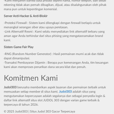
-Kami menjamin bahwa data pribadi seperti nama, nomor telepon, dan detail
rekening tidak akan pernah dibagikan, dijual, atau disalahgunakan oleh pihak
mana pun untuk kepentingan komersial.
Server Anti-Hacker & Anti-Blokir
-Proteksi Firewall : Sistem kami dilengkapi dengan firewall berlapis untuk
menangkal serangan siber atau upaya peretasan.
-Link Alternatif Resmi : Kami selalu menyediakan link alternatif terbaru yang
aman agar Anda terhindar dari situs phising yang mengatasnamakan brand
kami.
Sistem Game Fair Play
-RNG (Random Number Generator) : Hasil permainan murni acak dan tidak
dapat dimanipulasi.
-Transaksi Pembayaran Dijamin : Berapa pun kemenangan Anda, tim keuangan
kami akan memproses penarikan dana secara kilat dan penuh.
Komitmen Kami
Judol303
berusaha memberikan aspek layanan dan permainan terbaik untuk
memuaskan setiap member di situs kami.
Judol303
adalah situs yang
mengutamakan kepercayaan adalah segalanya dan sebagai penyedia login &
daftar link alternatif situs slot JUDOL 303 dengan varian game terbaik &
terpercaya di tahun 2026.
© 2025 Judol303 | Situs Judol 303 Gacor Terpercaya