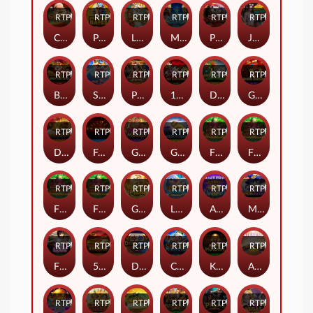
RTP
79%
RTP
82%
RTP
86%
RTP
96%
RTP
95%
RTP
96%
Christmas Tree of Wonders
Pharaoh Gates
Lucky Horse
Mayan Gems
Ping Pong Panda
Juicy Market
RTP
89%
RTP
94%
RTP
93%
RTP
94%
RTP
84%
RTP
82%
Baby Cai Shen
Sugar Party
Princess Wang
168 Fortunes
Double Fortune
Golden Chicken
RTP
88%
RTP
91%
RTP
88%
RTP
87%
RTP
90%
RTP
94%
Dragon Gold
FaFaFa
Golden Monkey
Golden Whale
Fiery Sevens Hot 5
Fiery Sevens Hot 20
RTP
94%
RTP
86%
RTP
89%
RTP
85%
RTP
85%
RTP
84%
Fiery Sevens Hot 50
Fiery Sevens Hot 100
Golden Pixiu
Lucky Twin Sea
Alchemy Quest Level Up
Magic Kitty
RTP
82%
RTP
87%
RTP
83%
RTP
91%
RTP
89%
RTP
86%
First Love
5 Fortune
Double Flame
Christmas Miracles
King Pharaoh
Alchemy Quest Jackpot
RTP
80%
RTP
90%
RTP
86%
RTP
95%
RTP
83%
RTP
91%