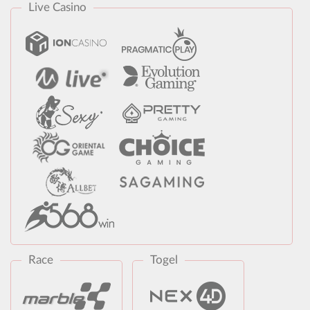
Live Casino
Race
Togel