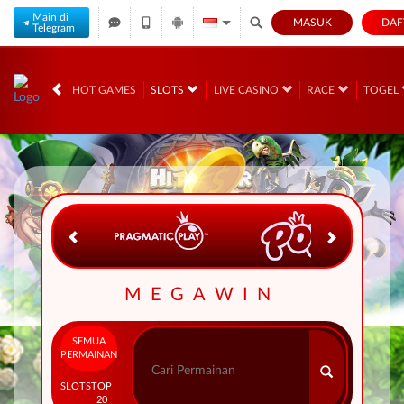
Main di
MASUK
DAF
Telegram
IDR
12,679,649,
HOT GAMES
SLOTS
LIVE CASINO
RACE
TOGEL
MEGAWIN
SEMUA
PERMAINAN
SLOTS
TOP
20