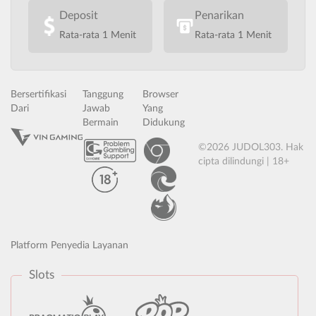
Deposit
Penarikan
Rata-rata 1 Menit
Rata-rata 1 Menit
Bersertifikasi
Tanggung
Browser
Dari
Jawab
Yang
Bermain
Didukung
©2026 JUDOL303. Hak
cipta dilindungi | 18+
Platform Penyedia Layanan
Slots