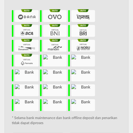
* Selama bank maintenance dan bank offline deposit dan penarikan
tidak dapat diproses