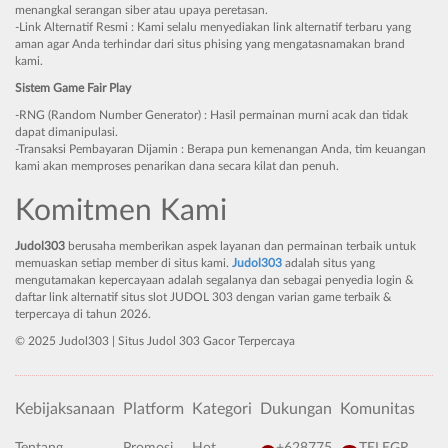
menangkal serangan siber atau upaya peretasan.
-Link Alternatif Resmi : Kami selalu menyediakan link alternatif terbaru yang
aman agar Anda terhindar dari situs phising yang mengatasnamakan brand
kami.
Sistem Game Fair Play
-RNG (Random Number Generator) : Hasil permainan murni acak dan tidak
dapat dimanipulasi.
-Transaksi Pembayaran Dijamin : Berapa pun kemenangan Anda, tim keuangan
kami akan memproses penarikan dana secara kilat dan penuh.
Komitmen Kami
Judol303
berusaha memberikan aspek layanan dan permainan terbaik untuk
memuaskan setiap member di situs kami.
Judol303
adalah situs yang
mengutamakan kepercayaan adalah segalanya dan sebagai penyedia login &
daftar link alternatif situs slot JUDOL 303 dengan varian game terbaik &
terpercaya di tahun 2026.
© 2025 Judol303 | Situs Judol 303 Gacor Terpercaya
Kebijaksanaan
Platform
Kategori
Dukungan
Komunitas
Tentang
Promosi
Hot
+628775
TELEGR