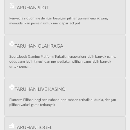
TARUHAN SLOT
Penyedia slot online dengan beragam pilihan game menarik yang
memudahkan pemain untuk mencapai jackpot
TARUHAN OLAHRAGA
Sportsbook Gaming Platform Terbaik menawarkan lebih banyak game,
odds yang lebih tinggi, dan menyediakan pilihan yang lebih banyak
untuk pemain.
TARUHAN LIVE KASINO
Platform Pilihan bagi perusahaan-perusahaan terbaik di dunia, dengan
pilihan variasi game terbanyak
TARUHAN TOGEL