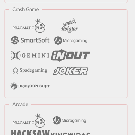
Crash Game
Arcade