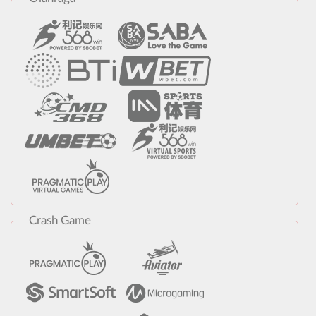
Crash Game