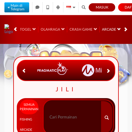
Main di
MASUK
DAF
Telegram
RACE
TOGEL
OLAHRAGA
CRASH GAME
ARCADE
PO
JILI
SEMUA
PERMAINAN
FISHING
ARCADE