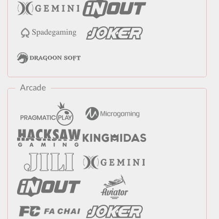
Arcade