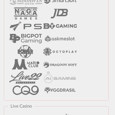
Live Casino