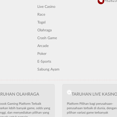
+62823
Live Casino
Race
Togel
Olahraga
Crash Game
Arcade
Poker
E-Sports
Sabung Ayam
ARUHAN OLAHRAGA
TARUHAN LIVE KASIN
book Gaming Platform Terbaik
Platform Pilihan bagi perusahaan-
rkan lebih banyak game, odds yang
perusahaan terbaik di dunia, dengan
tinggi, dan menyediakan pilihan yang
pilihan variasi game terbanyak
banyak untuk pemain.