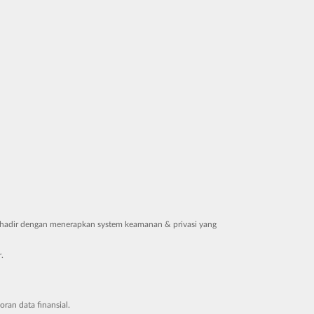
 hadir dengan menerapkan system keamanan & privasi yang
.
ran data finansial.