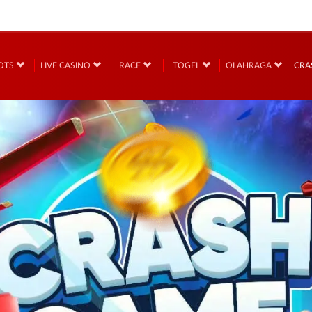
OTS
LIVE CASINO
RACE
TOGEL
OLAHRAGA
CRA