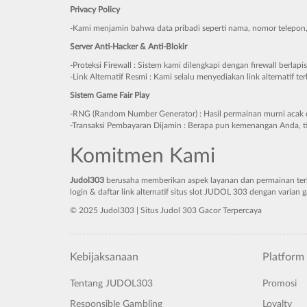
Privacy Policy
-Kami menjamin bahwa data pribadi seperti nama, nomor telepon, 
Server Anti-Hacker & Anti-Blokir
-Proteksi Firewall : Sistem kami dilengkapi dengan firewall berla
-Link Alternatif Resmi : Kami selalu menyediakan link alternatif
Sistem Game Fair Play
-RNG (Random Number Generator) : Hasil permainan murni acak d
-Transaksi Pembayaran Dijamin : Berapa pun kemenangan Anda, t
Komitmen Kami
Judol303
berusaha memberikan aspek layanan dan permainan ter
login & daftar link alternatif situs slot JUDOL 303 dengan varian
© 2025 Judol303 | Situs Judol 303 Gacor Terpercaya
Kebijaksanaan
Platform
Tentang JUDOL303
Promosi
Responsible Gambling
Loyalty