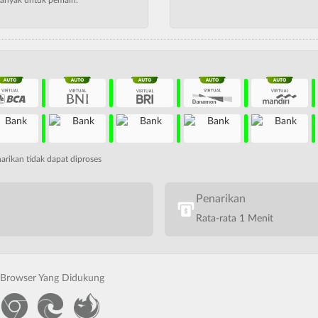
arikan tidak dapat diproses
Penarikan
Rata-rata 1 Menit
Browser Yang Didukung