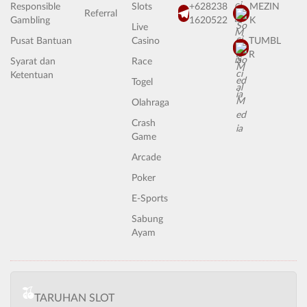
Responsible
Slots
+628238
MEZIN
Referral
Gambling
1620522
K
Live
Pusat Bantuan
Casino
TUMBL
R
Syarat dan
Race
Ketentuan
Togel
Olahraga
Crash
Game
Arcade
Poker
E-Sports
Sabung
Ayam
TARUHAN SLOT