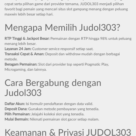
cepat serta pilihan game dari provider ternama, JUDOL303 menjadi pilihan
favorit bagi pemain yang mencari situs slot gampang menang dengan peluang
maxwin lebih besar setiap hari.
Mengapa Memilih Judol303?
RTP Tinggi & Jackpot Besar:
Permainan dengan RTP hingga 98% untuk peluang
menang lebih besar.
Layanan 24 Jam:
Customer service responsif setiap saat.
Transaksi Cepat & Aman:
Deposit dan withdraw mudah dengan berbagai
metode.
Beragam Permainan:
Slot dari provider top seperti Pragmatic Play,
Microgaming, dan lainnya.
Cara Bergabung dengan
Judol303
Daftar Akun:
Isi formulir pendaftaran dengan data valid.
Deposit Dana:
Gunakan metode pembayaran yang tersedia.
Pilih Permainan:
Jelajahi koleksi slot yang tersedia.
Mulai Bermain:
Nikmati permainan slot gacor setiap malam.
Keamanan & Privasi JUDOL303