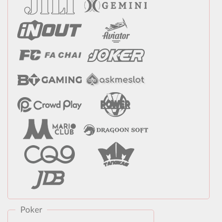
Poker