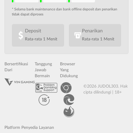
* Selama bank maintenance dan bank offline deposit dan penarikan
tidak dapat diproses
Deposit
Penarikan
Rata-rata 1 Menit
Rata-rata 1 Menit
Bersertifikasi
Tanggung
Browser
Dari
Jawab
Yang
Bermain
Didukung
©2026 JUDOL303. Hak
cipta dilindungi | 18+
Platform Penyedia Layanan