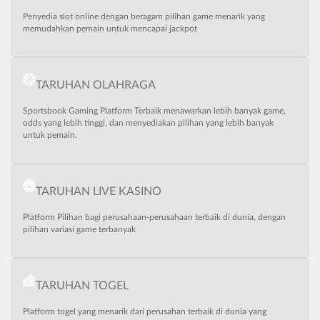
Penyedia slot online dengan beragam pilihan game menarik yang
memudahkan pemain untuk mencapai jackpot
TARUHAN OLAHRAGA
Sportsbook Gaming Platform Terbaik menawarkan lebih banyak game,
odds yang lebih tinggi, dan menyediakan pilihan yang lebih banyak
untuk pemain.
TARUHAN LIVE KASINO
Platform Pilihan bagi perusahaan-perusahaan terbaik di dunia, dengan
pilihan variasi game terbanyak
TARUHAN TOGEL
Platform togel yang menarik dari perusahan terbaik di dunia yang