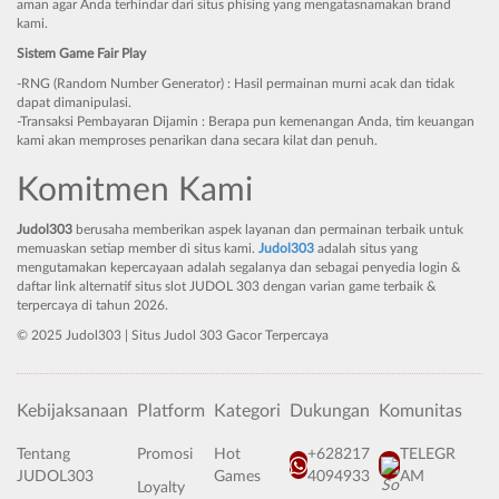
aman agar Anda terhindar dari situs phising yang mengatasnamakan brand
kami.
Sistem Game Fair Play
-RNG (Random Number Generator) : Hasil permainan murni acak dan tidak
dapat dimanipulasi.
-Transaksi Pembayaran Dijamin : Berapa pun kemenangan Anda, tim keuangan
kami akan memproses penarikan dana secara kilat dan penuh.
Komitmen Kami
Judol303
berusaha memberikan aspek layanan dan permainan terbaik untuk
memuaskan setiap member di situs kami.
Judol303
adalah situs yang
mengutamakan kepercayaan adalah segalanya dan sebagai penyedia login &
daftar link alternatif situs slot JUDOL 303 dengan varian game terbaik &
terpercaya di tahun 2026.
© 2025 Judol303 | Situs Judol 303 Gacor Terpercaya
Kebijaksanaan
Platform
Kategori
Dukungan
Komunitas
Tentang
Promosi
Hot
+628217
TELEGR
JUDOL303
Games
4094933
AM
Loyalty