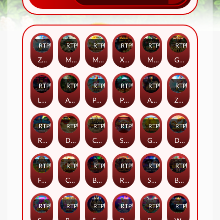
RTP
97%
RTP
95%
RTP
98%
RTP
98%
RTP
97%
RTP
98%
Zeustrike
Maya: Elemental Totem
Mahjong Roar
Xiang Qi Ways 2
Maya: Elemental Totem 2
Golden Egypt
RTP
95%
RTP
97%
RTP
97%
RTP
95%
RTP
97%
RTP
95%
Last Samurai
Aztec: Bonus Hunt 2
Pinata Fest
Phantom Multiplier
Aztec: Gold Temple
Zeustrike Xmas
RTP
95%
RTP
96%
RTP
97%
RTP
98%
RTP
95%
RTP
97%
Rush Hour Gold
Dragon Chi’s Quest
Crazy Bounty: Jackpot
Slotto 4D
Golden Football
Dragon Chi's Quest 2
RTP
95%
RTP
97%
RTP
81%
RTP
92%
RTP
83%
RTP
85%
Football Fever
Cai Shen Fortune
Boom of Prosperity
Rhapsody of Muertos
Starry Adventure
BlackJack21
RTP
79%
RTP
89%
RTP
91%
RTP
84%
RTP
85%
RTP
89%