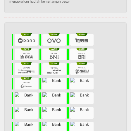
menawarkan hadiah kemenangan besar