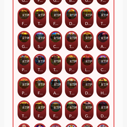
Golden Wuzetian
Fafafa
Great Wealth
Blossom of Fortune
God Of Fortune
Fortune Koi
RTP
90%
RTP
83%
RTP
79%
RTP
80%
RTP
95%
RTP
Flame Wolves
Taichi Fortuna
Fortune Gate
Dragon Gate
Dragon Tiles
The Unsurpassed Grace
RTP
89%
RTP
94%
RTP
80%
RTP
89%
RTP
86%
RTP
81%
Gold Rush
Super Diamond
Crazy Penguin
Taichi Lion Dance
Apollo
Aladdin
RTP
90%
RTP
RTP
RTP
84%
RTP
81%
RTP
91%
Power Of Thor
The LIttle Witch
Train Robber
Persian Empire
Lucky Little Devil
Crazy Thieves
RTP
82%
RTP
RTP
79%
RTP
RTP
95%
RTP
81%
Prosperity 168
Fortune Cat
Amazon Queen
Tianhou Mazu
Dancing Dragon
Heracles
RTP
RTP
89%
RTP
94%
RTP
81%
RTP
86%
RTP
88%
The Pharaoh
Fortune Bull
Frenzyshot
Panda Warrior
Grande Fortune
Dragon Treasure