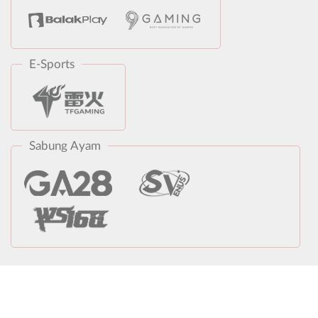
E-Sports
Sabung Ayam