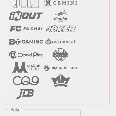
Poker