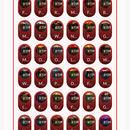
RTP
95%
RTP
87%
RTP
83%
RTP
93%
RTP
92%
RTP
95%
Four Treasures
Prosperity Tiger
Rooster In Love
MarvelousIV
FortuneHorse
Bull Treasure
RTP
84%
RTP
83%
RTP
81%
RTP
86%
RTP
94%
RTP
80%
Moonlight Treasure
TripleKingKong
Winning Mask II
New Year
Piggy Bank
GoLaiFu
RTP
83%
RTP
87%
RTP
86%
RTP
85%
RTP
79%
RTP
87%
Magic Ace
Open Sesame Mega
Olympian Temple
Lucky Dragons
DragonsWorld
Wukong
RTP
85%
RTP
80%
RTP
85%
RTP
87%
RTP
90%
RTP
91%
Winning Mask
MinerBabe
Pop Pop Candy
Dragon Soar - Hyper Wild
Formosa Bear
Magic Ace WILD LOCK
RTP
87%
RTP
84%
RTP
90%
RTP
92%
RTP
89%
RTP
83%
LanternWealth
Fruity Bonanza
Dragon Warrior
FunkyKingKong
Big Three Dragons
Glamorous Girl
RTP
93%
RTP
83%
RTP
80%
RTP
80%
RTP
84%
RTP
95%