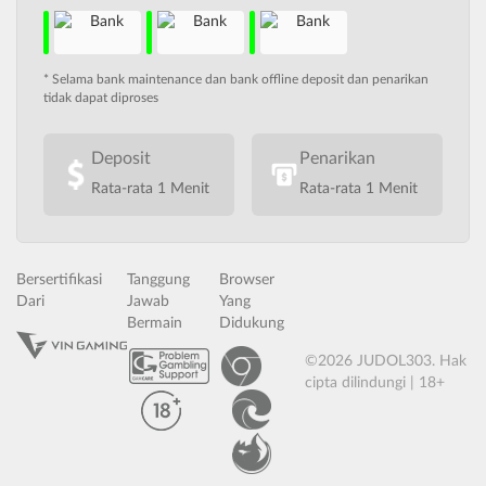
* Selama bank maintenance dan bank offline deposit dan penarikan
tidak dapat diproses
Deposit
Penarikan
Rata-rata 1 Menit
Rata-rata 1 Menit
Bersertifikasi
Tanggung
Browser
Dari
Jawab
Yang
Bermain
Didukung
©2026 JUDOL303. Hak
cipta dilindungi | 18+