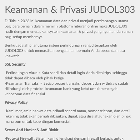
Keamanan & Privasi JUDOL303
Di Tahun 2026 ini keamanan data dan privasi menjadi pertimbangan utama
bagi para pemain dalam memilih platform hiburan online maka JUDOL303
hadir dengan menerapkan system keamanan & privasi yang nyaman dan aman
bagi setiap membernya.
Berikut adalah pilar utama sistem perlindungan yang diterapkan oleh
JUDOL303 untuk memastikan pengalaman bermain Anda bebas dari rasa
khawatir.
SSL Security
-Perlindungan Akun = Kata sandi dan detail login Anda dienkripsi sehingga
tidak dapat dibaca oleh pihak ketiga.
-Keamanan Transaksi = Setiap proses transaksi deposit dan withdraw sudah
dilindungi oleh protokol keamanan bank yang ketat untuk mencegah
kebocoran data finansial.
Privacy Policy
-Kami menjamin bahwa data pribadi seperti nama, nomor telepon, dan detail
rekening tidak akan pernah dibagikan, dijual, atau disalahgunakan oleh pihak
mana pun untuk kepentingan komersial.
Server Anti-Hacker & Anti-Blokir
-Proteksi Firewall : Sistem kami dilengkapi dengan firewall berlapis untuk