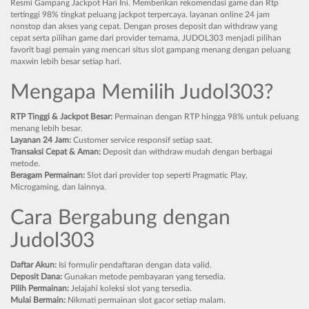
Resmi Gampang Jackpot Hari Ini. Memberikan rekomendasi game dan Rtp
tertinggi 98% tingkat peluang jackpot terpercaya. layanan online 24 jam
nonstop dan akses yang cepat. Dengan proses deposit dan withdraw yang
cepat serta pilihan game dari provider ternama, JUDOL303 menjadi pilihan
favorit bagi pemain yang mencari situs slot gampang menang dengan peluang
maxwin lebih besar setiap hari.
Mengapa Memilih Judol303?
RTP Tinggi & Jackpot Besar:
Permainan dengan RTP hingga 98% untuk peluang
menang lebih besar.
Layanan 24 Jam:
Customer service responsif setiap saat.
Transaksi Cepat & Aman:
Deposit dan withdraw mudah dengan berbagai
metode.
Beragam Permainan:
Slot dari provider top seperti Pragmatic Play,
Microgaming, dan lainnya.
Cara Bergabung dengan
Judol303
Daftar Akun:
Isi formulir pendaftaran dengan data valid.
Deposit Dana:
Gunakan metode pembayaran yang tersedia.
Pilih Permainan:
Jelajahi koleksi slot yang tersedia.
Mulai Bermain:
Nikmati permainan slot gacor setiap malam.