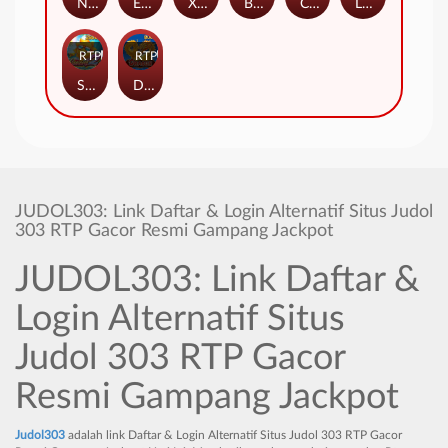
Napoleon
Elemental Link Water
XiYangYang
Banana Saga
CooCoo Farm
LuckyDiamond
RTP
87%
RTP
92%
Spindrift2
Dragon
JUDOL303: Link Daftar & Login Alternatif Situs Judol
303 RTP Gacor Resmi Gampang Jackpot
JUDOL303: Link Daftar &
Login Alternatif Situs
Judol 303 RTP Gacor
Resmi Gampang Jackpot
Judol303
adalah link Daftar & Login Alternatif Situs Judol 303 RTP Gacor