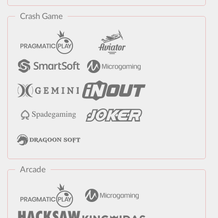
Crash Game
Arcade