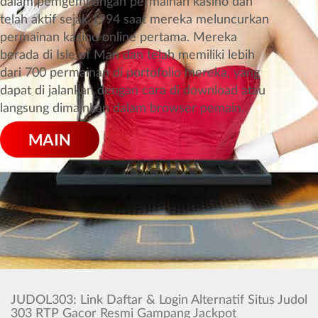
dalam pemgembangan permainan kasino dan
telah aktif sejak 1994 saat mereka meluncurkan
permainan kasino online pertama. Mereka
berada di Isle of Man dan telah memiliki lebih
dari 700 permainan di portofolio mereka, yang
dapat di jalankan dengan cara di download atau
langsung dimainkan dalam browser pemain.
MAIN
JUDOL303: Link Daftar & Login Alternatif Situs Judol
303 RTP Gacor Resmi Gampang Jackpot