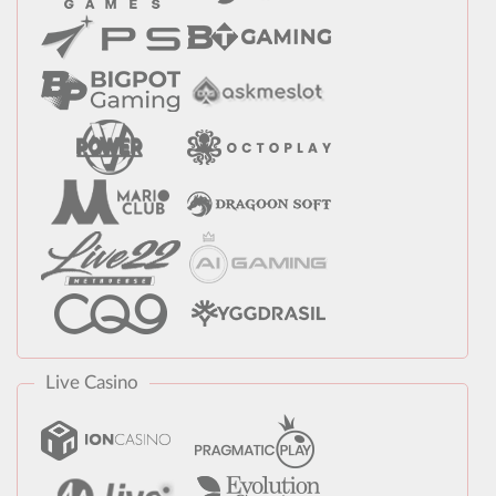
Live Casino