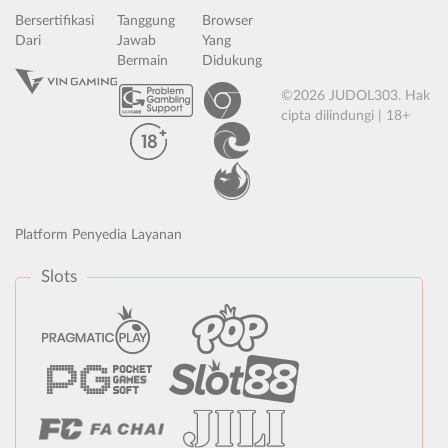
Bersertifikasi
Tanggung
Browser
Dari
Jawab
Yang
Bermain
Didukung
©2026 JUDOL303. Hak
cipta dilindungi | 18+
Platform Penyedia Layanan
Slots