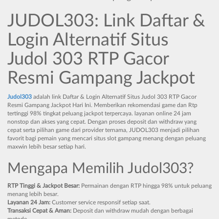
JUDOL303: Link Daftar &
Login Alternatif Situs
Judol 303 RTP Gacor
Resmi Gampang Jackpot
Judol303
adalah link Daftar & Login Alternatif Situs Judol 303 RTP Gacor
Resmi Gampang Jackpot Hari Ini. Memberikan rekomendasi game dan Rtp
tertinggi 98% tingkat peluang jackpot terpercaya. layanan online 24 jam
nonstop dan akses yang cepat. Dengan proses deposit dan withdraw yang
cepat serta pilihan game dari provider ternama, JUDOL303 menjadi pilihan
favorit bagi pemain yang mencari situs slot gampang menang dengan peluang
maxwin lebih besar setiap hari.
Mengapa Memilih Judol303?
RTP Tinggi & Jackpot Besar:
Permainan dengan RTP hingga 98% untuk peluang
menang lebih besar.
Layanan 24 Jam:
Customer service responsif setiap saat.
Transaksi Cepat & Aman:
Deposit dan withdraw mudah dengan berbagai