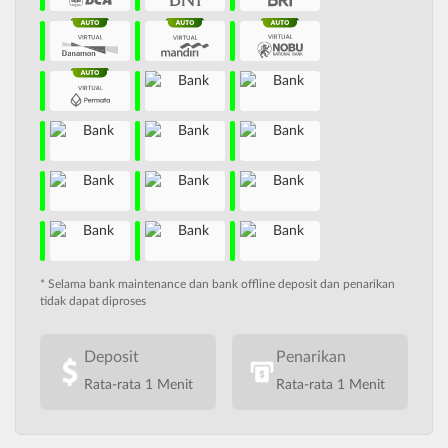
* Selama bank maintenance dan bank offline deposit dan penarikan
tidak dapat diproses
Deposit
Penarikan
Rata-rata 1 Menit
Rata-rata 1 Menit