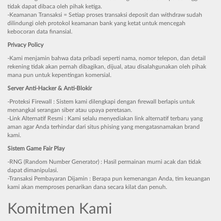
tidak dapat dibaca oleh pihak ketiga.
-Keamanan Transaksi = Setiap proses transaksi deposit dan withdraw sudah
dilindungi oleh protokol keamanan bank yang ketat untuk mencegah
kebocoran data finansial.
Privacy Policy
-Kami menjamin bahwa data pribadi seperti nama, nomor telepon, dan detail
rekening tidak akan pernah dibagikan, dijual, atau disalahgunakan oleh pihak
mana pun untuk kepentingan komersial.
Server Anti-Hacker & Anti-Blokir
-Proteksi Firewall : Sistem kami dilengkapi dengan firewall berlapis untuk
menangkal serangan siber atau upaya peretasan.
-Link Alternatif Resmi : Kami selalu menyediakan link alternatif terbaru yang
aman agar Anda terhindar dari situs phising yang mengatasnamakan brand
kami.
Sistem Game Fair Play
-RNG (Random Number Generator) : Hasil permainan murni acak dan tidak
dapat dimanipulasi.
-Transaksi Pembayaran Dijamin : Berapa pun kemenangan Anda, tim keuangan
kami akan memproses penarikan dana secara kilat dan penuh.
Komitmen Kami