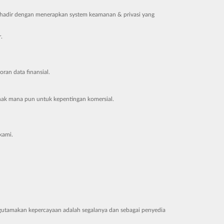
 hadir dengan menerapkan system keamanan & privasi yang
.
ran data finansial.
ihak mana pun untuk kepentingan komersial.
kami.
gutamakan kepercayaan adalah segalanya dan sebagai penyedia