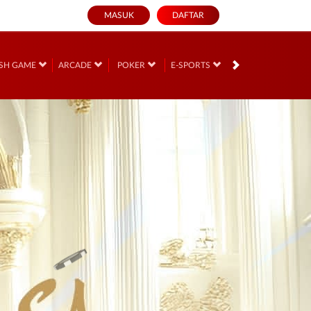
MASUK
DAFTAR
SH GAME
ARCADE
POKER
E-SPORTS
SABUNG AYAM