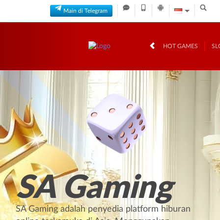
Main di Telegram
HOT GAMES
SL
SA Gaming
SA Gaming adalah penyedia platform hiburan