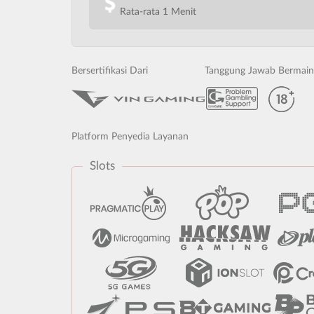
Rata-rata 1 Menit
Bersertifikasi Dari
Tanggung Jawab Bermain
Platform Penyedia Layanan
Slots