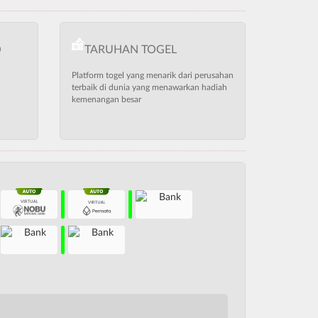
O
TARUHAN TOGEL
Platform togel yang menarik dari perusahan
terbaik di dunia yang menawarkan hadiah
kemenangan besar