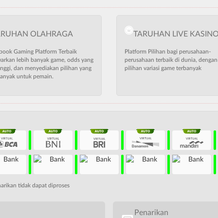
ARUHAN OLAHRAGA
TARUHAN LIVE KASIN
book Gaming Platform Terbaik
Platform Pilihan bagi perusahaan-
rkan lebih banyak game, odds yang
perusahaan terbaik di dunia, dengan
tinggi, dan menyediakan pilihan yang
pilihan variasi game terbanyak
banyak untuk pemain.
arikan tidak dapat diproses
Penarikan