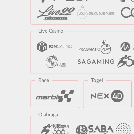
Live Casino
Race
Togel
Olahraga