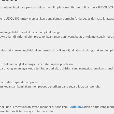
ngan utama bagi para pemain dalam memilih platform hiburan online maka JUDOL303
n oleh JUDOL303 untuk memastikan pengalaman bermain Anda bebas dari rasa khawatir
sehingga tidak dapat dibaca oleh pihak ketiga.
raw sudah dilindungi oleh protokol keamanan bank yang ketat untuk mencegah keboco
dan detail rekening tidak akan pernah dibagikan, dijual, atau disalahgunakan oleh p
pis untuk menangkal serangan siber atau upaya peretasan.
 terbaru yang aman agar Anda terhindar dari situs phising yang mengatasnamakan brand 
an tidak dapat dimanipulasi.
im keuangan kami akan memproses penarikan dana secara kilat dan penuh.
baik untuk memuaskan setiap member di situs kami.
Judol303
adalah situs yang men
 game terbaik & terpercaya di tahun 2026.