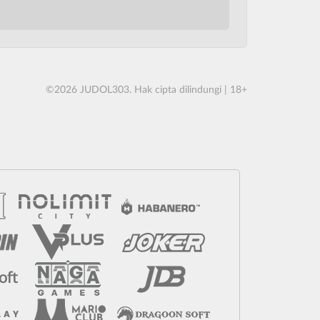
©2026 JUDOL303. Hak cipta dilindungi | 18+