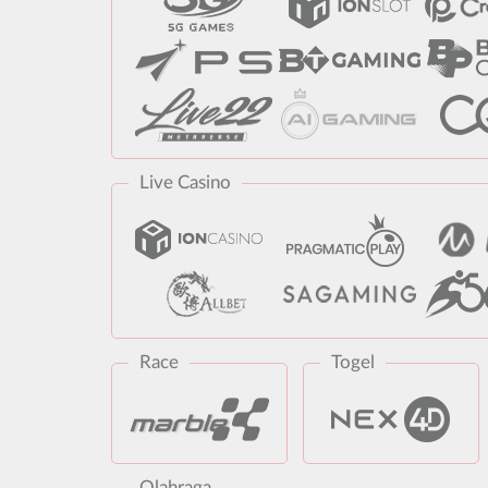
Live Casino
Race
Togel
Olahraga