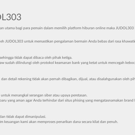
OL303
ngan utama bagi para pemain dalam memilih platform hiburan online maka JUDOL303
n oleh JUDOL303 untuk memastikan pengalaman bermain Anda bebas dari rasa khawatir
sehingga tidak dapat dibaca oleh pihak ketiga.
raw sudah dilindungi oleh protokol keamanan bank yang ketat untuk mencegah keboco
dan detail rekening tidak akan pernah dibagikan, dijual, atau disalahgunakan oleh p
pis untuk menangkal serangan siber atau upaya peretasan.
 terbaru yang aman agar Anda terhindar dari situs phising yang mengatasnamakan brand 
an tidak dapat dimanipulasi.
im keuangan kami akan memproses penarikan dana secara kilat dan penuh.