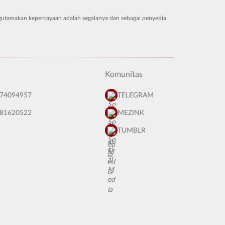
gutamakan kepercayaan adalah segalanya dan sebagai penyedia
Komunitas
74094957
TELEGRAM
81620522
MEZINK
TUMBLR