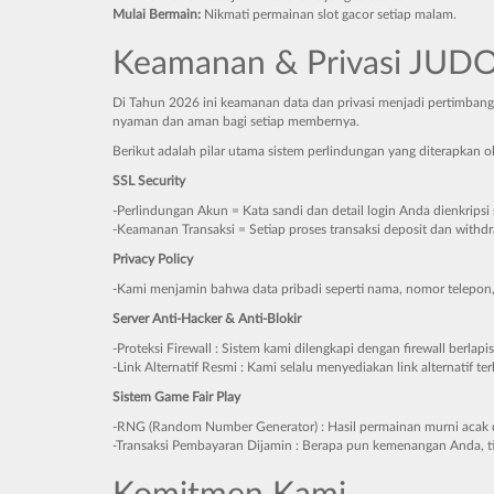
Mulai Bermain:
Nikmati permainan slot gacor setiap malam.
Keamanan & Privasi JUD
Di Tahun 2026 ini keamanan data dan privasi menjadi pertimba
nyaman dan aman bagi setiap membernya.
Berikut adalah pilar utama sistem perlindungan yang diterapka
SSL Security
-Perlindungan Akun = Kata sandi dan detail login Anda dienkripsi 
-Keamanan Transaksi = Setiap proses transaksi deposit dan withd
Privacy Policy
-Kami menjamin bahwa data pribadi seperti nama, nomor telepon, 
Server Anti-Hacker & Anti-Blokir
-Proteksi Firewall : Sistem kami dilengkapi dengan firewall berla
-Link Alternatif Resmi : Kami selalu menyediakan link alternatif
Sistem Game Fair Play
-RNG (Random Number Generator) : Hasil permainan murni acak d
-Transaksi Pembayaran Dijamin : Berapa pun kemenangan Anda, t