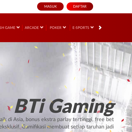
MASUK
DAFTAR
SH GAME
ARCADE
POKER
E-SPORTS
SABUNG AYAM
BTi Gaming
ik di Asia, bonus ekstra parlay tertinggi, free bet
ksklusif. Gamifikasi membuat setiap taruhan jadi