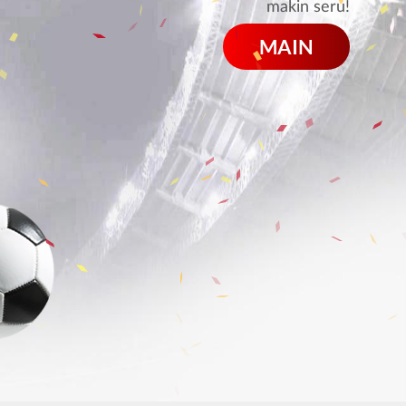
makin seru!
MAIN